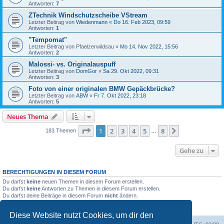
Antworten:
7
ZTechnik Windschutzscheibe VStream
Letzter Beitrag von
Wiedenmann
«
Do 16. Feb 2023, 09:59
Antworten:
1
"Tempomat"
Letzter Beitrag von
Pfaelzerwildsau
«
Mo 14. Nov 2022, 15:56
Antworten:
2
Malossi- vs. Originalauspuff
Letzter Beitrag von
DomGor
«
Sa 29. Okt 2022, 09:31
Antworten:
3
Foto von einer originalen BMW Gepäckbrücke?
Letzter Beitrag von
ABW
«
Fr 7. Okt 2022, 23:18
Antworten:
5
Neues Thema
Seite
1
von
8
1
2
3
4
5
8
Nächste
183 Themen
…
Gehe zu
BERECHTIGUNGEN IN DIESEM FORUM
Du darfst
keine
neuen Themen in diesem Forum erstellen.
Du darfst
keine
Antworten zu Themen in diesem Forum erstellen.
Du darfst deine Beiträge in diesem Forum
nicht
ändern.
Du darfst deine Beiträge in diesem Forum
nicht
löschen.
Du darfst
keine
Dateianhänge in diesem Forum erstellen.
Diese Website nutzt Cookies, um dir den