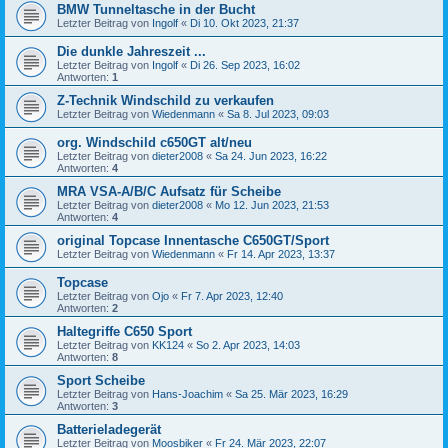
BMW Tunneltasche in der Bucht
Letzter Beitrag von
Ingolf
«
Di 10. Okt 2023, 21:37
Die dunkle Jahreszeit ...
Letzter Beitrag von
Ingolf
«
Di 26. Sep 2023, 16:02
Antworten:
1
Z-Technik Windschild zu verkaufen
Letzter Beitrag von
Wiedenmann
«
Sa 8. Jul 2023, 09:03
org. Windschild c650GT alt/neu
Letzter Beitrag von
dieter2008
«
Sa 24. Jun 2023, 16:22
Antworten:
4
MRA VSA-A/B/C Aufsatz für Scheibe
Letzter Beitrag von
dieter2008
«
Mo 12. Jun 2023, 21:53
Antworten:
4
original Topcase Innentasche C650GT/Sport
Letzter Beitrag von
Wiedenmann
«
Fr 14. Apr 2023, 13:37
Topcase
Letzter Beitrag von
Ojo
«
Fr 7. Apr 2023, 12:40
Antworten:
2
Haltegriffe C650 Sport
Letzter Beitrag von
KK124
«
So 2. Apr 2023, 14:03
Antworten:
8
Sport Scheibe
Letzter Beitrag von
Hans-Joachim
«
Sa 25. Mär 2023, 16:29
Antworten:
3
Batterieladegerät
Letzter Beitrag von
Moosbiker
«
Fr 24. Mär 2023, 22:07