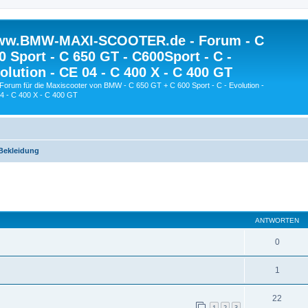
w.BMW-MAXI-SCOOTER.de - Forum - C
0 Sport - C 650 GT - C600Sport - C -
olution - CE 04 - C 400 X - C 400 GT
Forum für die Maxiscooter von BMW - C 650 GT + C 600 Sport - C - Evolution -
4 - C 400 X - C 400 GT
 Bekleidung
eiterte Suche
ANTWORTEN
0
1
22
1
2
3