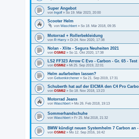
Super Angebot
von
Ingolf
» So 19. Mär 2023, 20:00
Scooter Helm
von
Waschbert
» So 18. Mär 2018, 09:35
Motorrad + Rollerbekleidung
von
R-Harry
» Di 24. Nov 2020, 17:38
Nolan - Xlite - Segura Neuheiten 2021
von
OSM62
» So 11. Okt 2020, 17:38
LS2 FF323 Arrow C Evo - Carbon - Gr. 65 - Test
von
OSM62
» Mi 25. Sep 2019, 22:01
Helm aufarbeiten lassen?
von
Gelsenkirchener
» Sa 21. Sep 2019, 17:31
Schuberth hat auf der EICMA den C4 Pro Carbon
von
OSM62
» So 18. Nov 2018, 13:23
Motorrad Jeans
von
Waschbert
» Mo 26. Feb 2018, 19:13
Sommerhandschuhe
von
Waschbert
» Fr 25. Mai 2018, 21:32
BMW kündigt neuen Systemhelm 7 Carbon an - 
von
OSM62
» Mo 12. Sep 2016, 16:42