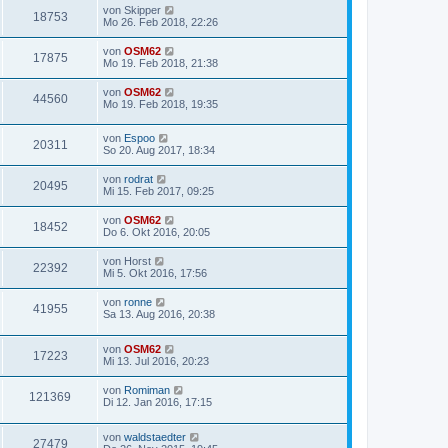
von
Skipper
18753
Mo 26. Feb 2018, 22:26
von
OSM62
17875
Mo 19. Feb 2018, 21:38
von
OSM62
44560
Mo 19. Feb 2018, 19:35
von
Espoo
20311
So 20. Aug 2017, 18:34
von
rodrat
20495
Mi 15. Feb 2017, 09:25
von
OSM62
18452
Do 6. Okt 2016, 20:05
von
Horst
22392
Mi 5. Okt 2016, 17:56
von
ronne
41955
Sa 13. Aug 2016, 20:38
von
OSM62
17223
Mi 13. Jul 2016, 20:23
von
Romiman
121369
Di 12. Jan 2016, 17:15
von
waldstaedter
27479