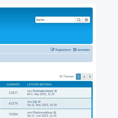
Suche
Erweiterte Suche
Registrieren
Anmelden
1
2
Nächste
35 Themen
ZUGRIFFE
LETZTER BEITRAG
von
Dreimalschwarz
12817
Mi 3. Sep 2025, 11:25
von
Ojo
41574
Sa 11. Nov 2023, 16:30
von
Pfaelzerwildsau
70394
Sa 17. Jun 2023, 11:43