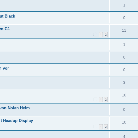
1
ut Black
0
en C4
11
1
2
1
0
m vor
0
3
10
1
2
 von Nolan Helm
0
t Headup Display
10
1
2
4