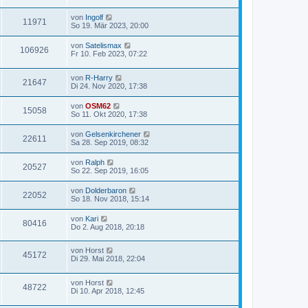
von
Ingolf
11971
So 19. Mär 2023, 20:00
von
Satelismax
106926
Fr 10. Feb 2023, 07:22
von
R-Harry
21647
Di 24. Nov 2020, 17:38
von
OSM62
15058
So 11. Okt 2020, 17:38
von
Gelsenkirchener
22611
Sa 28. Sep 2019, 08:32
von
Ralph
20527
So 22. Sep 2019, 16:05
von
Dolderbaron
22052
So 18. Nov 2018, 15:14
von
Kari
80416
Do 2. Aug 2018, 20:18
von
Horst
45172
Di 29. Mai 2018, 22:04
von
Horst
48722
Di 10. Apr 2018, 12:45