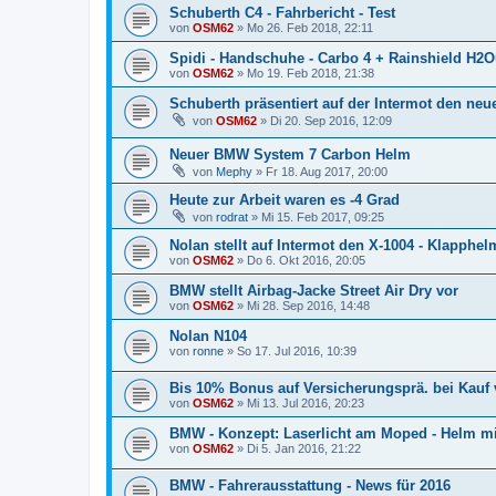
Schuberth C4 - Fahrbericht - Test
von
OSM62
» Mo 26. Feb 2018, 22:11
Spidi - Handschuhe - Carbo 4 + Rainshield H2O
von
OSM62
» Mo 19. Feb 2018, 21:38
Schuberth präsentiert auf der Intermot den neu
von
OSM62
» Di 20. Sep 2016, 12:09
Neuer BMW System 7 Carbon Helm
von
Mephy
» Fr 18. Aug 2017, 20:00
Heute zur Arbeit waren es -4 Grad
von
rodrat
» Mi 15. Feb 2017, 09:25
Nolan stellt auf Intermot den X-1004 - Klapphel
von
OSM62
» Do 6. Okt 2016, 20:05
BMW stellt Airbag-Jacke Street Air Dry vor
von
OSM62
» Mi 28. Sep 2016, 14:48
Nolan N104
von
ronne
» So 17. Jul 2016, 10:39
Bis 10% Bonus auf Versicherungsprä. bei Kauf
von
OSM62
» Mi 13. Jul 2016, 20:23
BMW - Konzept: Laserlicht am Moped - Helm mi
von
OSM62
» Di 5. Jan 2016, 21:22
BMW - Fahrerausstattung - News für 2016