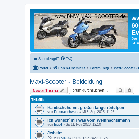
ww
60
Ev
Das 
CE 0
Schnellzugriff
FAQ
Portal
Foren-Übersicht
Community
Maxi-Scooter -
Maxi-Scooter - Bekleidung
Suche
Erw
Neues Thema
THEMEN
Handschuhe mit großen langen Stulpen
von
Dreimalschwarz
» Mi 3. Sep 2025, 11:25
Ich wünsch`mir was vom Weihnachtsmann
von
Ingolf
» Sa 11. Nov 2023, 12:10
Jethelm
von
Blitze
» Do 29. Dez 2022, 11:25