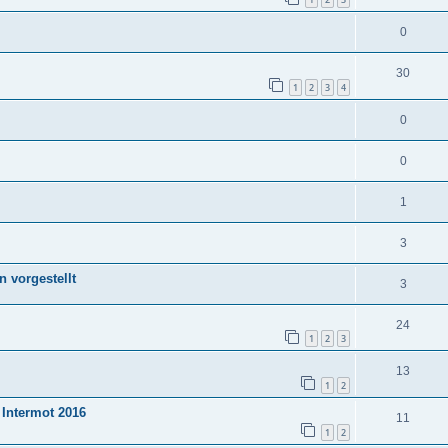
0
30
1
2
3
4
0
0
1
3
 vorgestellt
3
24
1
2
3
13
1
2
Intermot 2016
11
1
2