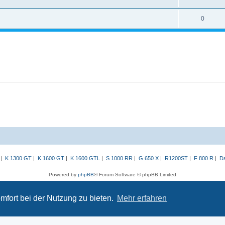
0
|
K 1300 GT
|
K 1600 GT
|
K 1600 GTL
|
S 1000 RR
|
G 650 X
|
R1200ST
|
F 800 R
|
Da
Powered by
phpBB
® Forum Software © phpBB Limited
Deutsche Übersetzung durch
phpBB.de
Datenschutz
|
Nutzungsbedingungen
mfort bei der Nutzung zu bieten.
Mehr erfahren