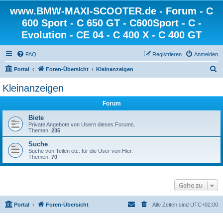
www.BMW-MAXI-SCOOTER.de - Forum - C
600 Sport - C 650 GT - C600Sport - C -
Evolution - CE 04 - C 400 X - C 400 GT
FAQ
Registrieren
Anmelden
S
Portal
Foren-Übersicht
Kleinanzeigen
u
Kleinanzeigen
c
Forum
h
e
Biete
Private Angebote von Usern dieses Forums.
Themen:
235
Suche
Suche von Teilen etc. für die User von Hier.
Themen:
70
Gehe zu
Portal
Foren-Übersicht
Alle Zeiten sind
UTC+02:00