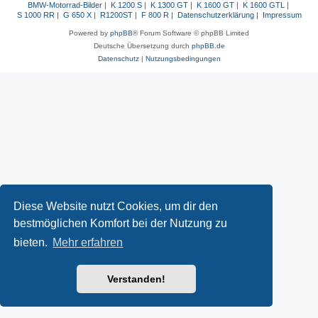
BMW-Motorrad-Bilder
|
K 1200 S
|
K 1300 GT
|
K 1600 GT
|
K 1600 GTL
|
S 1000 RR
|
G 650 X
|
R1200ST
|
F 800 R
|
Datenschutzerklärung
|
Impressum
Powered by
phpBB
® Forum Software © phpBB Limited
Deutsche Übersetzung durch
phpBB.de
Datenschutz
|
Nutzungsbedingungen
Diese Website nutzt Cookies, um dir den
bestmöglichen Komfort bei der Nutzung zu
bieten.
Mehr erfahren
Verstanden!