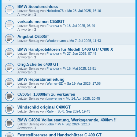
BMW Scooterschloss
Letzter Beitrag von
Heikolino76
«
Mo 28. Jul 2025, 16:16
Antworten:
1
verkaufe meinen C650GT
Letzter Beitrag von
Franova
«
Fr 18. Jul 2025, 06:49
Antworten:
2
Angebot C650GT
Letzter Beitrag von
Wiedenmann
«
Mo 7. Jul 2025, 11:43
BMW Handprotektoren für Modell C400 GT/ C400 X
Letzter Beitrag von
Franova
«
Fr 27. Jun 2025, 07:45
Antworten:
3
Orig.Scheibe c400 GT
Letzter Beitrag von
Franova
«
Fr 16. Mai 2025, 18:51
Antworten:
1
BMW Reparaturanleitung
Letzter Beitrag von
Werner-ED
«
Sa 19. Apr 2025, 17:08
Antworten:
4
C650GT 13000km zu verkaufen
Letzter Beitrag von
bmw-ernie
«
Mo 14. Apr 2025, 20:45
Windschild original C400GT
Letzter Beitrag von
Rally
«
So 8. Sep 2024, 19:43
BMW C400X Vollaustattung, Werksgarantie, 400km !!
Letzter Beitrag von
Lobo
«
Mi 4. Sep 2024, 22:13
Antworten:
1
Feststellbremse und Handschützer C 400 GT