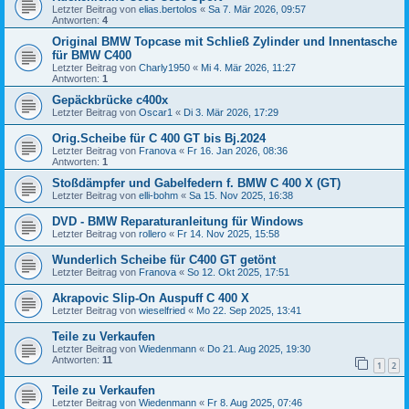
Letzter Beitrag von
elias.bertolos
«
Sa 7. Mär 2026, 09:57
Antworten:
4
Original BMW Topcase mit Schließ Zylinder und Innentasche
für BMW C400
Letzter Beitrag von
Charly1950
«
Mi 4. Mär 2026, 11:27
Antworten:
1
Gepäckbrücke c400x
Letzter Beitrag von
Oscar1
«
Di 3. Mär 2026, 17:29
Orig.Scheibe für C 400 GT bis Bj.2024
Letzter Beitrag von
Franova
«
Fr 16. Jan 2026, 08:36
Antworten:
1
Stoßdämpfer und Gabelfedern f. BMW C 400 X (GT)
Letzter Beitrag von
elli-bohm
«
Sa 15. Nov 2025, 16:38
DVD - BMW Reparaturanleitung für Windows
Letzter Beitrag von
rollero
«
Fr 14. Nov 2025, 15:58
Wunderlich Scheibe für C400 GT getönt
Letzter Beitrag von
Franova
«
So 12. Okt 2025, 17:51
Akrapovic Slip-On Auspuff C 400 X
Letzter Beitrag von
wieselfried
«
Mo 22. Sep 2025, 13:41
Teile zu Verkaufen
Letzter Beitrag von
Wiedenmann
«
Do 21. Aug 2025, 19:30
Antworten:
11
1
2
Teile zu Verkaufen
Letzter Beitrag von
Wiedenmann
«
Fr 8. Aug 2025, 07:46