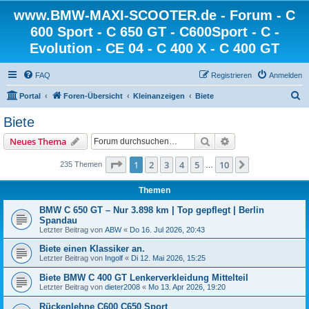
www.BMW-MAXI-SCOOTER.de - Forum - C
600 Sport - C 650 GT - C600Sport - C -
Evolution - CE 04 - C 400 X - C 400 GT
FAQ
Registrieren
Anmelden
S
Portal
Foren-Übersicht
Kleinanzeigen
Biete
u
Biete
c
Suche
Erweiterte Suche
Neues Thema
h
e
Seite
1
von
10
1
2
3
4
5
10
Nächste
235 Themen
…
Themen
BMW C 650 GT – Nur 3.898 km | Top gepflegt | Berlin
Spandau
Letzter Beitrag von
ABW
«
Do 16. Jul 2026, 20:43
Biete einen Klassiker an.
Letzter Beitrag von
Ingolf
«
Di 12. Mai 2026, 15:25
Biete BMW C 400 GT Lenkerverkleidung Mittelteil
Letzter Beitrag von
dieter2008
«
Mo 13. Apr 2026, 19:20
Rückenlehne C600 C650 Sport