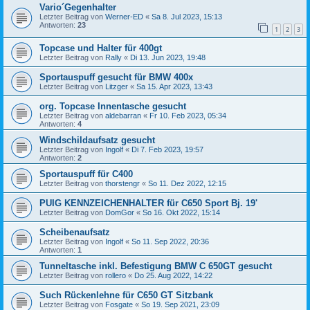
Vario´Gegenhalter
Letzter Beitrag von
Werner-ED
«
Sa 8. Jul 2023, 15:13
Antworten:
23
1
2
3
Topcase und Halter für 400gt
Letzter Beitrag von
Rally
«
Di 13. Jun 2023, 19:48
Sportauspuff gesucht für BMW 400x
Letzter Beitrag von
Litzger
«
Sa 15. Apr 2023, 13:43
org. Topcase Innentasche gesucht
Letzter Beitrag von
aldebarran
«
Fr 10. Feb 2023, 05:34
Antworten:
4
Windschildaufsatz gesucht
Letzter Beitrag von
Ingolf
«
Di 7. Feb 2023, 19:57
Antworten:
2
Sportauspuff für C400
Letzter Beitrag von
thorstengr
«
So 11. Dez 2022, 12:15
PUIG KENNZEICHENHALTER für C650 Sport Bj. 19'
Letzter Beitrag von
DomGor
«
So 16. Okt 2022, 15:14
Scheibenaufsatz
Letzter Beitrag von
Ingolf
«
So 11. Sep 2022, 20:36
Antworten:
1
Tunneltasche inkl. Befestigung BMW C 650GT gesucht
Letzter Beitrag von
rollero
«
Do 25. Aug 2022, 14:22
Such Rückenlehne für C650 GT Sitzbank
Letzter Beitrag von
Fosgate
«
So 19. Sep 2021, 23:09