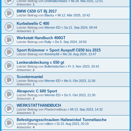
Letzter Beitrag von
Dreimalschwarz
«
Mi 28. Mai 2025, 12:01
Antworten:
1
BMW C650 GT Bj 2017
Letzter Beitrag von
Blacky
«
Mi 12. Mär 2025, 10:42
Kurbelwelle C 400
Letzter Beitrag von
Werner-ED
«
Sa 21. Sep 2024, 09:44
Antworten:
1
Werkstatt Handbuch 400GT
Letzter Beitrag von
Rally
«
Do 5. Sep 2024, 18:50
Sport Krümmer + Sport Auspuff C650 bis 2015
Letzter Beitrag von
thommy66
«
Mo 26. Aug 2024, 13:47
Lenkerabdeckung c 650 gt
Letzter Beitrag von
Bullerbübchen
«
Fr 3. Nov 2023, 20:42
Antworten:
2
Scootermantel
Letzter Beitrag von
Werner-ED
«
Mo 9. Okt 2023, 11:06
Antworten:
1
Akrapovic C 600 Sport
Letzter Beitrag von
Werner-ED
«
Do 5. Okt 2023, 21:30
Antworten:
2
WERKSTATTHANDBUCH
Letzter Beitrag von
Pfaelzerwildsau
«
Mi 13. Sep 2023, 14:32
Antworten:
3
Befestigungsschrauben Haltewinkel Tunneltasche
Letzter Beitrag von
rollero
«
Di 22. Aug 2023, 20:19
Antworten:
4