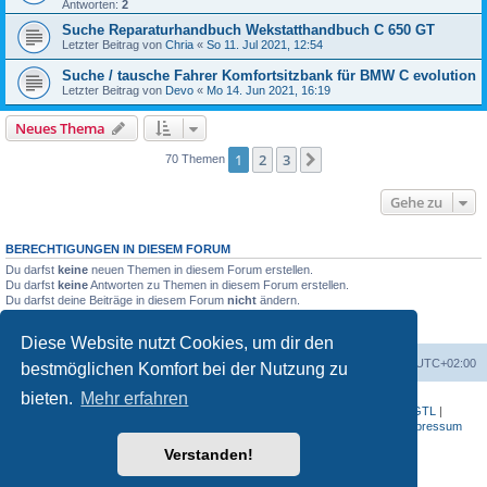
Antworten:
2
Suche Reparaturhandbuch Wekstatthandbuch C 650 GT
Letzter Beitrag von
Chria
«
So 11. Jul 2021, 12:54
Suche / tausche Fahrer Komfortsitzbank für BMW C evolution
Letzter Beitrag von
Devo
«
Mo 14. Jun 2021, 16:19
Neues Thema
1
2
3
Nächste
70 Themen
Gehe zu
BERECHTIGUNGEN IN DIESEM FORUM
Du darfst
keine
neuen Themen in diesem Forum erstellen.
Du darfst
keine
Antworten zu Themen in diesem Forum erstellen.
Du darfst deine Beiträge in diesem Forum
nicht
ändern.
Du darfst deine Beiträge in diesem Forum
nicht
löschen.
Du darfst
keine
Dateianhänge in diesem Forum erstellen.
Diese Website nutzt Cookies, um dir den
Portal
Foren-Übersicht
Alle Zeiten sind
UTC+02:00
bestmöglichen Komfort bei der Nutzung zu
bieten.
Mehr erfahren
BMW-Motorrad-Bilder
|
K 1200 S
|
K 1300 GT
|
K 1600 GT
|
K 1600 GTL
|
S 1000 RR
|
G 650 X
|
R1200ST
|
F 800 R
|
Datenschutzerklärung
|
Impressum
Verstanden!
Powered by
phpBB
® Forum Software © phpBB Limited
Deutsche Übersetzung durch
phpBB.de