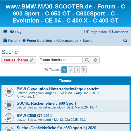
www.BMW-MAXI-SCOOTER.de - Forum - C
600 Sport - C 650 GT - C600Sport - C -
Evolution - CE 04 - C 400 X - C 400 GT
FAQ
Registrieren
Anmelden
S
Portal
Foren-Übersicht
Kleinanzeigen
Suche
u
Suche
c
Suche
Erweiterte Suche
Neues Thema
h
e
1
2
3
Nächste
70 Themen
Themen
BMW C evolution Hinterradschwinge gesucht
Letzter Beitrag von
Jürgen C Evo
«
Mo 3. Aug 2026, 18:37
Antworten:
1
SUCHE Rückenlehne c 600 Sport
Letzter Beitrag von
elias.bertolos
«
Sa 2. Mai 2026, 15:44
BMW C650 GT 2014
Letzter Beitrag von
porti
«
Mo 13. Okt 2025, 20:14
Suche -Gepäckbrücke für c650 sport bj 2020