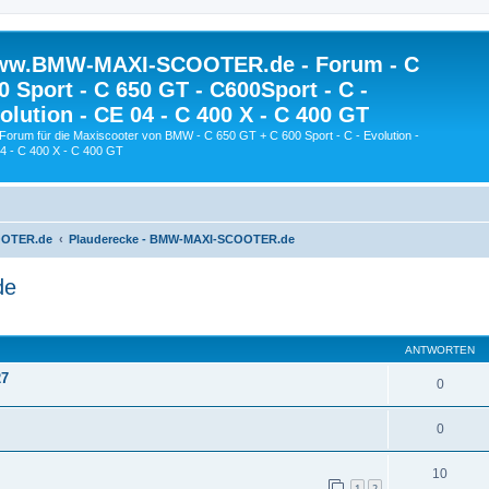
w.BMW-MAXI-SCOOTER.de - Forum - C
0 Sport - C 650 GT - C600Sport - C -
olution - CE 04 - C 400 X - C 400 GT
Forum für die Maxiscooter von BMW - C 650 GT + C 600 Sport - C - Evolution -
4 - C 400 X - C 400 GT
OOTER.de
Plauderecke - BMW-MAXI-SCOOTER.de
de
eiterte Suche
ANTWORTEN
27
0
0
10
1
2