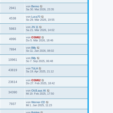
von
Benno
2941
Sa 30. Mai 2026, 23:35
von
Luca70
4538
So 29. Mär 2026, 19:55
von
JN 11
5983
Sa 21. Mär 2026, 14:02
von
OSM62
4996
Do 5. Mär 2026, 18:46
von
Billy
7894
So 11. Jan 2026, 08:02
von
Billy
10961
So 7. Sep 2025, 06:48
von
TüLA
43819
Sa 19. Apr 2025, 21:12
von
OSM62
23614
Do 27. Feb 2025, 18:42
von
Oli.B.aus.W.
34390
Mi 19. Feb 2025, 17:50
von
Werner-ED
7937
Mi 1. Jan 2025, 11:23
von
Bobbin