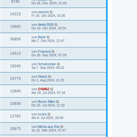
9746
Do 26. Dez 2024, 21:03
von
monchi
14223
Fr 25. Okt 2024, 15:35
von
dieter2008
15692
Do 10. Okt 2024, 18:34
von
Bärle
36856
Mo 7. Okt 2024, 12:47
von
Franova
14513
Do 26. Sep 2024, 07:29
von
Schulzeclan
18245
Sa 7. Sep 2024, 09:22
von
Heinzi
24775
Do 1. Aug 2024, 21:25
von
OSM62
12845
Mo 29. Jul 2024, 07:18
von
Boxer-Mike
10936
Do 25. Jul 2024, 11:33
von
scara
12782
Mo 8. Jul 2024, 18:49
von
Micha aus Rot
20675
So 31. Mär 2024, 07:47