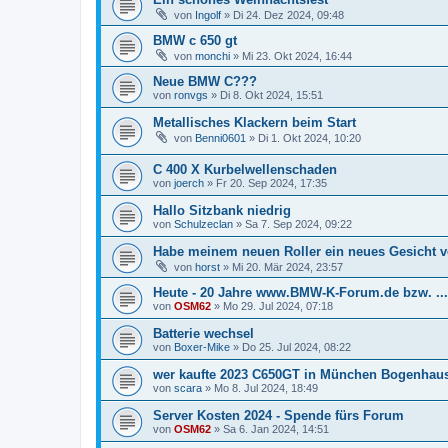
von
Ingolf
» Di 24. Dez 2024, 09:48
BMW c 650 gt
von
monchi
» Mi 23. Okt 2024, 16:44
Neue BMW C???
von
ronvgs
» Di 8. Okt 2024, 15:51
Metallisches Klackern beim Start
von
Benni0601
» Di 1. Okt 2024, 10:20
C 400 X Kurbelwellenschaden
von
joerch
» Fr 20. Sep 2024, 17:35
Hallo Sitzbank niedrig
von
Schulzeclan
» Sa 7. Sep 2024, 09:22
Habe meinem neuen Roller ein neues Gesicht v
von
horst
» Mi 20. Mär 2024, 23:57
Heute - 20 Jahre www.BMW-K-Forum.de bzw. ...
von
OSM62
» Mo 29. Jul 2024, 07:18
Batterie wechsel
von
Boxer-Mike
» Do 25. Jul 2024, 08:22
wer kaufte 2023 C650GT in München Bogenhau
von
scara
» Mo 8. Jul 2024, 18:49
Server Kosten 2024 - Spende fürs Forum
von
OSM62
» Sa 6. Jan 2024, 14:51