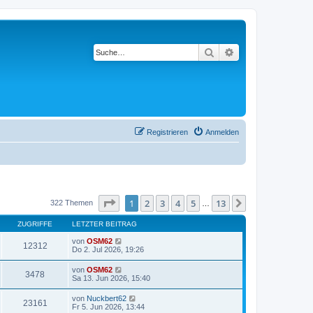
Suche
Erweiterte Suche
Registrieren
Anmelden
Seite
1
von
13
1
2
3
4
5
13
Nächste
322 Themen
…
ZUGRIFFE
LETZTER BEITRAG
von
OSM62
12312
Do 2. Jul 2026, 19:26
von
OSM62
3478
Sa 13. Jun 2026, 15:40
von
Nuckbert62
23161
Fr 5. Jun 2026, 13:44