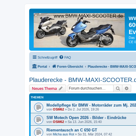
ww
60
Ev
Das 
CE 0
Schnellzugriff
FAQ
Portal
Foren-Übersicht
Plauderecke - BMW-MAXI-SC
Plauderecke - BMW-MAXI-SCOOTER.
Suche
Erw
Neues Thema
THEMEN
Modellpflege für BMW - Motorräder zum Mj. 20
von
OSM62
» Do 2. Jul 2026, 19:26
SW Motech Open 2026 - Bilder - Eindrücke
von
OSM62
» Sa 13. Jun 2026, 15:40
Riementausch an C 650 GT
von
Micha aus Rot
» So 31. Mär 2024, 07:42