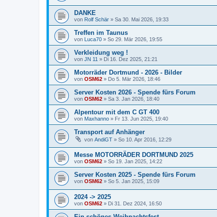
DANKE
von
Rolf Schär
» Sa 30. Mai 2026, 19:33
Treffen im Taunus
von
Luca70
» So 29. Mär 2026, 19:55
Verkleidung weg !
von
JN 11
» Di 16. Dez 2025, 21:21
Motorräder Dortmund - 2026 - Bilder
von
OSM62
» Do 5. Mär 2026, 18:46
Server Kosten 2026 - Spende fürs Forum
von
OSM62
» Sa 3. Jan 2026, 18:40
Alpentour mit dem C GT 400
von
Maxhanno
» Fr 13. Jun 2025, 19:40
Transport auf Anhänger
von
AndiGT
» So 10. Apr 2016, 12:29
Messe MOTORRÄDER DORTMUND 2025
von
OSM62
» So 19. Jan 2025, 14:22
Server Kosten 2025 - Spende fürs Forum
von
OSM62
» So 5. Jan 2025, 15:09
2024 -> 2025
von
OSM62
» Di 31. Dez 2024, 16:50
Ein schönes Weihnachtsfest