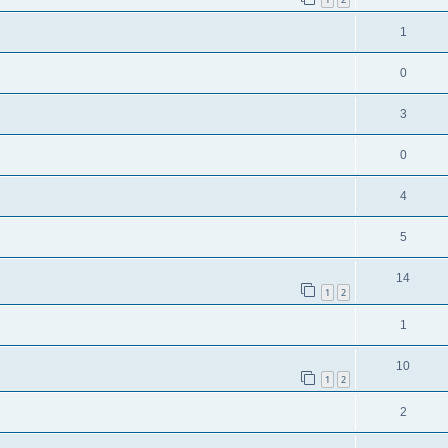
1
0
3
0
4
5
14
1
2
1
10
1
2
2