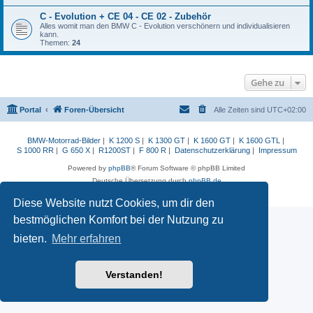
C - Evolution + CE 04 - CE 02 - Zubehör
Alles womit man den BMW C - Evolution verschönern und individualisieren
kann.
Themen:
24
Gehe zu
Portal
Foren-Übersicht
Alle Zeiten sind
UTC+02:00
BMW-Motorrad-Bilder
|
K 1200 S
|
K 1300 GT
|
K 1600 GT
|
K 1600 GTL
|
S 1000 RR
|
G 650 X
|
R1200ST
|
F 800 R
|
Datenschutzerklärung
|
Impressum
Powered by
phpBB
® Forum Software © phpBB Limited
Deutsche Übersetzung durch
phpBB.de
Datenschutz
|
Nutzungsbedingungen
Diese Website nutzt Cookies, um dir den
bestmöglichen Komfort bei der Nutzung zu
bieten.
Mehr erfahren
Verstanden!