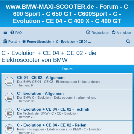
www.BMW-MAXI-SCOOTER.de - Forum - C
600 Sport - C 650 GT - C600Sport - C -
Evolution - CE 04 - C 400 X - C 400 GT
FAQ
Registrieren
Anmelden
S
Portal
Foren-Übersicht
C - Evolution + CE 04 + CE 02 - die Elektroscooter von BMW
u
C - Evolution + CE 04 + CE 02 - die
c
Elektroscooter von BMW
h
Forum
e
CE 04 - CE 02 - Allgemein
Der BMW CE 04 - CE 02 - Elektroscooter im besonderen.
Themen:
9
C - Evolution - Allgemein
Der BMW C - Evolution - Elektrosooter im allgemeinen.
Themen:
93
C - Evolution + CE 04 - CE 02 - Technik
Die Technik der BMW - C - CE - Evolution.
Themen:
70
C - Evolution + CE 04 - CE 02 - Reifen
Reifen - Freigaben - Erfahrungen zum BMW - C - Evolution.
Themen:
10