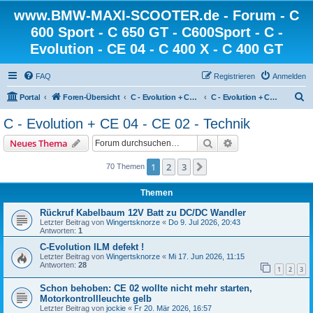
www.BMW-MAXI-SCOOTER.de - Forum - C
600 Sport - C 650 GT - C600Sport - C -
Evolution - CE 04 - C 400 X - C 400 GT
FAQ
Registrieren
Anmelden
S
Portal
Foren-Übersicht
C - Evolution + CE 04 + CE 02 - die Elektroscooter von BMW
C - Evolution + CE 04 - CE 02 - Technik
u
C - Evolution + CE 04 - CE 02 - Technik
c
Suche
Erweiterte Suche
Neues Thema
h
e
1
2
3
Nächste
70 Themen
Themen
Rückruf Kabelbaum 12V Batt zu DC/DC Wandler
Letzter Beitrag von
Wingertsknorze
«
Do 9. Jul 2026, 20:43
Antworten:
1
C-Evolution ILM defekt !
Letzter Beitrag von
Wingertsknorze
«
Mi 17. Jun 2026, 11:15
Antworten:
28
1
2
3
Schon behoben: CE 02 wollte nicht mehr starten,
Motorkontrollleuchte gelb
Letzter Beitrag von
jockie
«
Fr 20. Mär 2026, 16:57