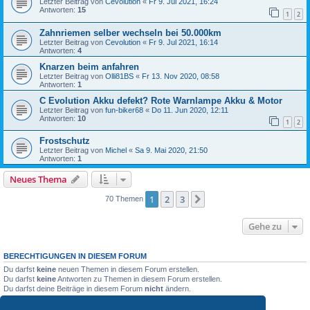
Letzter Beitrag von
Cevolution
«
Fr 9. Jul 2021, 16:24
Antworten:
15
1
2
Zahnriemen selber wechseln bei 50.000km
Letzter Beitrag von
Cevolution
«
Fr 9. Jul 2021, 16:14
Antworten:
4
Knarzen beim anfahren
Letzter Beitrag von
Olli81BS
«
Fr 13. Nov 2020, 08:58
Antworten:
1
C Evolution Akku defekt? Rote Warnlampe Akku & Motor
Letzter Beitrag von
fun-biker68
«
Do 11. Jun 2020, 12:11
Antworten:
10
1
2
Frostschutz
Letzter Beitrag von
Michel
«
Sa 9. Mai 2020, 21:50
Antworten:
1
Neues Thema
1
2
3
Nächste
70 Themen
Gehe zu
BERECHTIGUNGEN IN DIESEM FORUM
Du darfst
keine
neuen Themen in diesem Forum erstellen.
Du darfst
keine
Antworten zu Themen in diesem Forum erstellen.
Du darfst deine Beiträge in diesem Forum
nicht
ändern.
Du darfst deine Beiträge in diesem Forum
nicht
löschen.
Du darfst
keine
Dateianhänge in diesem Forum erstellen.