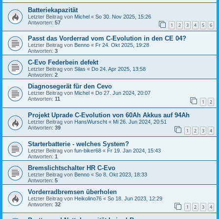
Batteriekapazität
Letzter Beitrag von
Michel
«
So 30. Nov 2025, 15:26
Antworten:
57
1
2
3
4
5
6
Passt das Vorderrad vom C-Evolution in den CE 04?
Letzter Beitrag von
Benno
«
Fr 24. Okt 2025, 19:28
Antworten:
3
C-Evo Federbein defekt
Letzter Beitrag von
Silas
«
Do 24. Apr 2025, 13:58
Antworten:
2
Diagnosegerät für den Cevo
Letzter Beitrag von
Michel
«
Do 27. Jun 2024, 20:07
Antworten:
11
1
2
Projekt Uprade C-Evolution von 60Ah Akkus auf 94Ah
Letzter Beitrag von
HansWurscht
«
Mi 26. Jun 2024, 20:51
Antworten:
39
1
2
3
4
Starterbatterie - welches System?
Letzter Beitrag von
fun-biker68
«
Fr 19. Jan 2024, 15:43
Antworten:
1
Bremslichtschalter HR C-Evo
Letzter Beitrag von
Benno
«
So 8. Okt 2023, 18:33
Antworten:
5
Vorderradbremsen überholen
Letzter Beitrag von
Heikolino76
«
So 18. Jun 2023, 12:29
Antworten:
32
1
2
3
4