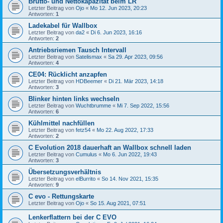
Brutto- und Nettokapazität beim LR
Letzter Beitrag von
Ojo
«
Mo 12. Jun 2023, 20:23
Antworten:
1
Ladekabel für Wallbox
Letzter Beitrag von
da2
«
Di 6. Jun 2023, 16:16
Antworten:
2
Antriebsriemen Tausch Intervall
Letzter Beitrag von
Satelismax
«
Sa 29. Apr 2023, 09:56
Antworten:
4
CE04: Rücklicht anzapfen
Letzter Beitrag von
HDBeemer
«
Di 21. Mär 2023, 14:18
Antworten:
3
Blinker hinten links wechseln
Letzter Beitrag von
Wuchtbrumme
«
Mi 7. Sep 2022, 15:56
Antworten:
6
Kühlmittel nachfüllen
Letzter Beitrag von
fetz54
«
Mo 22. Aug 2022, 17:33
Antworten:
2
C Evolution 2018 dauerhaft an Wallbox schnell laden
Letzter Beitrag von
Cumulus
«
Mo 6. Jun 2022, 19:43
Antworten:
3
Übersetzungsverhältnis
Letzter Beitrag von
elBurrito
«
So 14. Nov 2021, 15:35
Antworten:
9
C evo - Rettungskarte
Letzter Beitrag von
Ojo
«
So 15. Aug 2021, 07:51
Lenkerflattern bei der C EVO