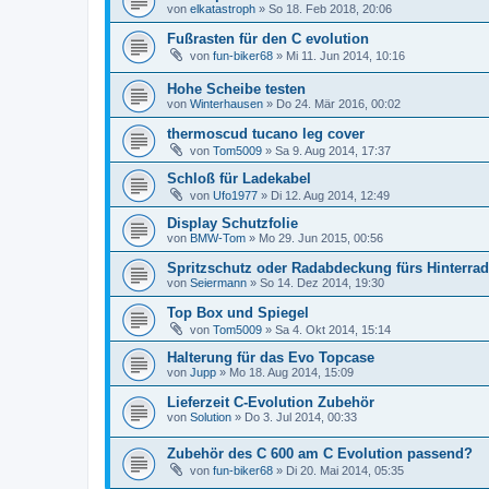
von
elkatastroph
» So 18. Feb 2018, 20:06
Fußrasten für den C evolution
von
fun-biker68
» Mi 11. Jun 2014, 10:16
Hohe Scheibe testen
von
Winterhausen
» Do 24. Mär 2016, 00:02
thermoscud tucano leg cover
von
Tom5009
» Sa 9. Aug 2014, 17:37
Schloß für Ladekabel
von
Ufo1977
» Di 12. Aug 2014, 12:49
Display Schutzfolie
von
BMW-Tom
» Mo 29. Jun 2015, 00:56
Spritzschutz oder Radabdeckung fürs Hinterra
von
Seiermann
» So 14. Dez 2014, 19:30
Top Box und Spiegel
von
Tom5009
» Sa 4. Okt 2014, 15:14
Halterung für das Evo Topcase
von
Jupp
» Mo 18. Aug 2014, 15:09
Lieferzeit C-Evolution Zubehör
von
Solution
» Do 3. Jul 2014, 00:33
Zubehör des C 600 am C Evolution passend?
von
fun-biker68
» Di 20. Mai 2014, 05:35