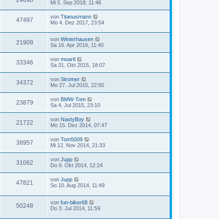
Mi 5. Sep 2018, 11:46
von
Titanusmann
47497
Mo 4. Dez 2017, 23:54
von
Winterhausen
21909
Sa 16. Apr 2016, 11:40
von
moartl
33346
Sa 31. Okt 2015, 18:07
von
Stromer
34372
Mo 27. Jul 2015, 22:50
von
BMW-Tom
23879
Sa 4. Jul 2015, 23:10
von
NastyBoy
21722
Mo 15. Dez 2014, 07:47
von
Tom5009
38957
Mi 12. Nov 2014, 21:33
von
Jupp
31062
Do 9. Okt 2014, 12:24
von
Jupp
47821
So 10. Aug 2014, 11:49
von
fun-biker68
50248
Do 3. Jul 2014, 11:59