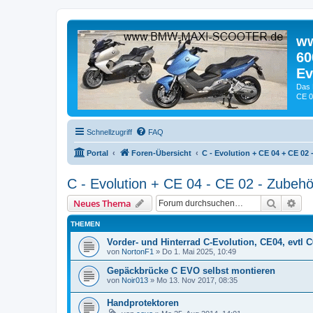
ww
60
Ev
Das 
CE 0
Schnellzugriff
FAQ
Portal
Foren-Übersicht
C - Evolution + CE 04 + CE 02
C - Evolution + CE 04 - CE 02 - Zubehö
Suche
Erw
Neues Thema
THEMEN
Vorder- und Hinterrad C-Evolution, CE04, evtl 
von
NortonF1
» Do 1. Mai 2025, 10:49
Gepäckbrücke C EVO selbst montieren
von
Noir013
» Mo 13. Nov 2017, 08:35
Handprotektoren