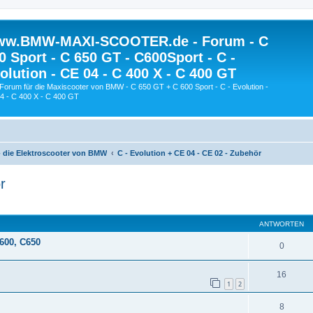
w.BMW-MAXI-SCOOTER.de - Forum - C
0 Sport - C 650 GT - C600Sport - C -
olution - CE 04 - C 400 X - C 400 GT
Forum für die Maxiscooter von BMW - C 650 GT + C 600 Sport - C - Evolution -
4 - C 400 X - C 400 GT
 - die Elektroscooter von BMW
C - Evolution + CE 04 - CE 02 - Zubehör
r
eiterte Suche
ANTWORTEN
C600, C650
0
16
1
2
8