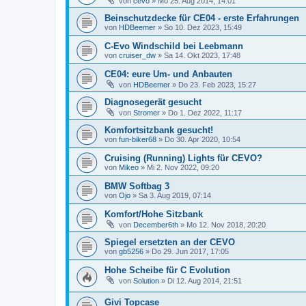
von
cevo
» Mo 25. Aug 2014, 14:01
Beinschutzdecke für CE04 - erste Erfahrungen
von
HDBeemer
» So 10. Dez 2023, 15:49
C-Evo Windschild bei Leebmann
von
cruiser_dw
» Sa 14. Okt 2023, 17:48
CE04: eure Um- und Anbauten
von
HDBeemer
» Do 23. Feb 2023, 15:27
Diagnosegerät gesucht
von
Stromer
» Do 1. Dez 2022, 11:17
Komfortsitzbank gesucht!
von
fun-biker68
» Do 30. Apr 2020, 10:54
Cruising (Running) Lights für CEVO?
von
Mikeo
» Mi 2. Nov 2022, 09:20
BMW Softbag 3
von
Ojo
» Sa 3. Aug 2019, 07:14
Komfort/Hohe Sitzbank
von
December6th
» Mo 12. Nov 2018, 20:20
Spiegel ersetzten an der CEVO
von
gb5256
» Do 29. Jun 2017, 17:05
Hohe Scheibe für C Evolution
von
Solution
» Di 12. Aug 2014, 21:51
Givi Topcase