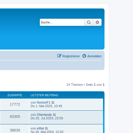
Suche
Erweiterte Suche
Registrieren
Anmelden
24 Themen • Seite
1
von
1
ZUGRIFFE
LETZTER BEITRAG
von
NortonF1
17772
Do 1. Mai 2025, 10:49
von
Oberlandy
93305
Do 25. Jul 2024, 23:59
von
eMat
38630
So 26. Mai 2024, 12:02