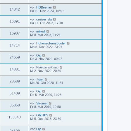
von
HDBeemer
14842
So 10. Dez 2023, 15:49
von
cruiser_dw
16891
Sa 14. Okt 2023, 17:48
von
mikedj
16907
Mi 8. Mär 2023, 11:21
von
Hohenzollernscooter
14714
Mo 5. Dez 2022, 23:27
von
Ojo
24659
Do 3. Nov 2022, 00:07
von
Pfaelzerwildsau
14881
Mi 2. Nov 2022, 20:59
von
Tiger
28689
Mo 26. Okt 2020, 11:31
von
Ojo
51409
Do 5. Mär 2020, 11:28
von
Stromer
35858
Fr 8. Mär 2019, 10:50
von
Olli81BS
155340
Mi 5. Dez 2018, 23:30
von
Ojo
24698