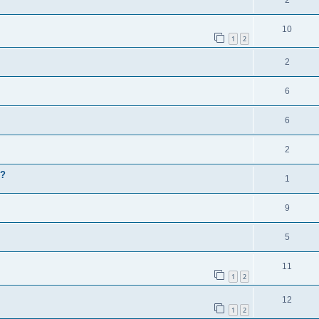
10
1
2
2
6
6
2
d?
1
9
5
11
1
2
12
1
2