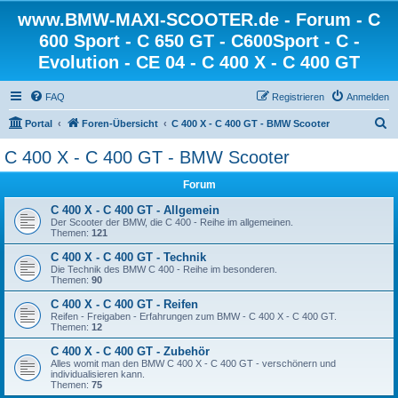
www.BMW-MAXI-SCOOTER.de - Forum - C
600 Sport - C 650 GT - C600Sport - C -
Evolution - CE 04 - C 400 X - C 400 GT
FAQ
Registrieren
Anmelden
S
Portal
Foren-Übersicht
C 400 X - C 400 GT - BMW Scooter
u
C 400 X - C 400 GT - BMW Scooter
c
Forum
h
e
C 400 X - C 400 GT - Allgemein
Der Scooter der BMW, die C 400 - Reihe im allgemeinen.
Themen:
121
C 400 X - C 400 GT - Technik
Die Technik des BMW C 400 - Reihe im besonderen.
Themen:
90
C 400 X - C 400 GT - Reifen
Reifen - Freigaben - Erfahrungen zum BMW - C 400 X - C 400 GT.
Themen:
12
C 400 X - C 400 GT - Zubehör
Alles womit man den BMW C 400 X - C 400 GT - verschönern und
individualisieren kann.
Themen:
75