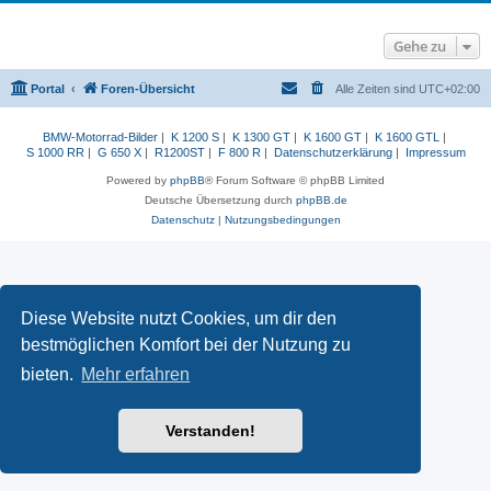
Gehe zu
Portal
Foren-Übersicht
Alle Zeiten sind
UTC+02:00
BMW-Motorrad-Bilder
|
K 1200 S
|
K 1300 GT
|
K 1600 GT
|
K 1600 GTL
|
S 1000 RR
|
G 650 X
|
R1200ST
|
F 800 R
|
Datenschutzerklärung
|
Impressum
Powered by
phpBB
® Forum Software © phpBB Limited
Deutsche Übersetzung durch
phpBB.de
Datenschutz
|
Nutzungsbedingungen
Diese Website nutzt Cookies, um dir den
bestmöglichen Komfort bei der Nutzung zu
bieten.
Mehr erfahren
Verstanden!