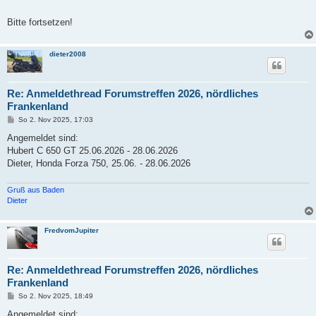
a
g
Bitte fortsetzen!
dieter2008
Re: Anmeldethread Forumstreffen 2026, nördliches
Frankenland
B
So 2. Nov 2025, 17:03
e
i
Angemeldet sind:
t
Hubert C 650 GT 25.06.2026 - 28.06.2026
r
a
Dieter, Honda Forza 750, 25.06. - 28.06.2026
g
Gruß aus Baden
Dieter
FredvomJupiter
Re: Anmeldethread Forumstreffen 2026, nördliches
Frankenland
B
So 2. Nov 2025, 18:49
e
i
Angemeldet sind: