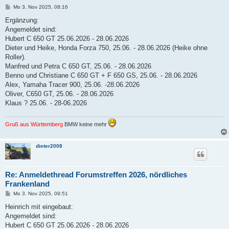
B
Mo 3. Nov 2025, 08:16
e
i
Ergänzung:
t
Angemeldet sind:
r
a
Hubert C 650 GT 25.06.2026 - 28.06.2026
g
Dieter und Heike, Honda Forza 750, 25.06. - 28.06.2026 (Heike ohne
Roller).
Manfred und Petra C 650 GT, 25.06. - 28.06.2026
Benno und Christiane C 650 GT + F 650 GS, 25.06. - 28.06.2026
Alex, Yamaha Tracer 900, 25.06. -28.06.2026
Oliver, C650 GT, 25.06. - 28.06.2026
Klaus ? 25.06. - 28-06.2026
Gruß aus Württemberg
BMW keine mehr
dieter2008
Re: Anmeldethread Forumstreffen 2026, nördliches
Frankenland
B
Mo 3. Nov 2025, 09:51
e
i
Heinrich mit eingebaut:
t
Angemeldet sind:
r
a
Hubert C 650 GT 25.06.2026 - 28.06.2026