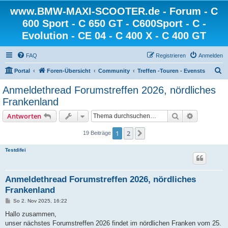
www.BMW-MAXI-SCOOTER.de - Forum - C
600 Sport - C 650 GT - C600Sport - C -
Evolution - CE 04 - C 400 X - C 400 GT
FAQ
Registrieren
Anmelden
S
Portal
Foren-Übersicht
Community
Treffen -Touren - Evensts
u
Anmeldethread Forumstreffen 2026, nördliches
c
Frankenland
h
Suche
Erweiterte
Antworten
e
1
2
Nächste
19 Beiträge
Testdifei
Anmeldethread Forumstreffen 2026, nördliches
Frankenland
B
So 2. Nov 2025, 16:22
e
i
Hallo zusammen,
t
unser nächstes Forumstreffen 2026 findet im nördlichen Franken vom 25.
r