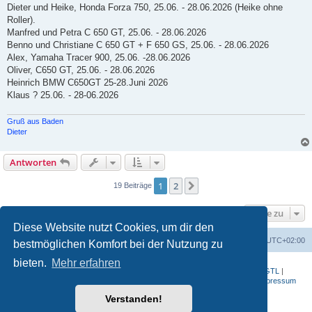
g
Dieter und Heike, Honda Forza 750, 25.06. - 28.06.2026 (Heike ohne
Roller).
Manfred und Petra C 650 GT, 25.06. - 28.06.2026
Benno und Christiane C 650 GT + F 650 GS, 25.06. - 28.06.2026
Alex, Yamaha Tracer 900, 25.06. -28.06.2026
Oliver, C650 GT, 25.06. - 28.06.2026
Heinrich BMW C650GT 25-28.Juni 2026
Klaus ? 25.06. - 28-06.2026
Gruß aus Baden
Dieter
Antworten
1
2
Nächste
19 Beiträge
Gehe zu
Diese Website nutzt Cookies, um dir den
Portal
Foren-Übersicht
Alle Zeiten sind
UTC+02:00
bestmöglichen Komfort bei der Nutzung zu
bieten.
Mehr erfahren
BMW-Motorrad-Bilder
|
K 1200 S
|
K 1300 GT
|
K 1600 GT
|
K 1600 GTL
|
S 1000 RR
|
G 650 X
|
R1200ST
|
F 800 R
|
Datenschutzerklärung
|
Impressum
Verstanden!
Powered by
phpBB
® Forum Software © phpBB Limited
Deutsche Übersetzung durch
phpBB.de