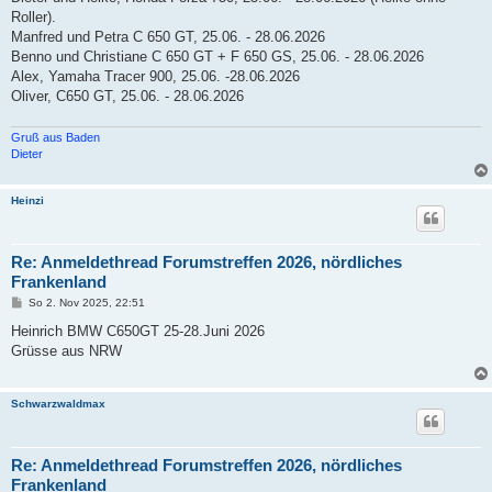
Roller).
Manfred und Petra C 650 GT, 25.06. - 28.06.2026
Benno und Christiane C 650 GT + F 650 GS, 25.06. - 28.06.2026
Alex, Yamaha Tracer 900, 25.06. -28.06.2026
Oliver, C650 GT, 25.06. - 28.06.2026
Gruß aus Baden
Dieter
Heinzi
Re: Anmeldethread Forumstreffen 2026, nördliches
Frankenland
B
So 2. Nov 2025, 22:51
e
i
Heinrich BMW C650GT 25-28.Juni 2026
t
Grüsse aus NRW
r
a
g
Schwarzwaldmax
Re: Anmeldethread Forumstreffen 2026, nördliches
Frankenland