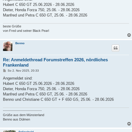
t
Hubert C 650 GT 25.06.2026 - 28.06.2026
r
a
Dieter, Honda Forza 750, 25.06. - 28.06.2026
g
Manfred und Petra C 650 GT, 25.06. - 28.06.2026
beste Grüße
von Fred und seiner Black Pearl
Benno
Re: Anmeldethread Forumstreffen 2026, nördliches
Frankenland
B
So 2. Nov 2025, 20:33
e
i
Angemeldet sind:
t
Hubert C 650 GT 25.06.2026 - 28.06.2026
r
a
Dieter, Honda Forza 750, 25.06. - 28.06.2026
g
Manfred und Petra C 650 GT, 25.06. - 28.06.2026
Benno und Christiane C 650 GT + F 650 GS, 25.06. - 28.06.2026
---------------------------------
Grüße aus dem Münsterland
Benno aus Dülmen
0nlineheld