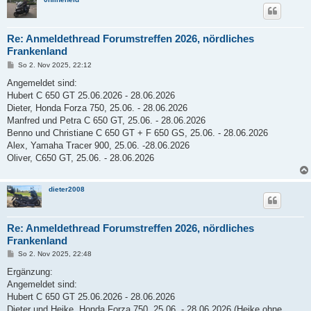
Re: Anmeldethread Forumstreffen 2026, nördliches
Frankenland
B
So 2. Nov 2025, 22:12
e
i
Angemeldet sind:
t
Hubert C 650 GT 25.06.2026 - 28.06.2026
r
a
Dieter, Honda Forza 750, 25.06. - 28.06.2026
g
Manfred und Petra C 650 GT, 25.06. - 28.06.2026
Benno und Christiane C 650 GT + F 650 GS, 25.06. - 28.06.2026
Alex, Yamaha Tracer 900, 25.06. -28.06.2026
Oliver, C650 GT, 25.06. - 28.06.2026
dieter2008
Re: Anmeldethread Forumstreffen 2026, nördliches
Frankenland
B
So 2. Nov 2025, 22:48
e
i
Ergänzung:
t
Angemeldet sind:
r
a
Hubert C 650 GT 25.06.2026 - 28.06.2026
g
Dieter und Heike, Honda Forza 750, 25.06. - 28.06.2026 (Heike ohne