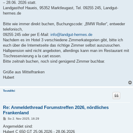
a
– 28.06. 2026 statt.
g
Landgasthof Haueis, 95352 Marktleugast, Tel. 09255 245, Landgut-
hermes.de
Bitte wie immer direkt buchen, Buchungscode: „BMW Roller“, entweder
telefonisch,
09255 245 oder per E-Mail:
info@landgut-hermes.de
Nachdem es im Hotel 3 verschiedene Zimmerkategorien gibt, bitte ich
euch über die Internetseite das richtige Zimmer selbst auszusuchen.
Halbpension wird nicht angeboten, allerdings kann man im Restaurant mit
Tischreservierung a la cart essen.
Bitte zeitnah buchen, noch sind genügend Zimmer buchbar.
Grüße aus Mittelfranken
Hubert
Testdifei
Re: Anmeldethread Forumstreffen 2026, nördliches
Frankenland
B
So 2. Nov 2025, 16:29
e
i
Angemeldet sind:
t
Hubert C 650 GT 25.06.2026 - 28.06.2026
r