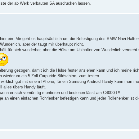
 Liste der ab Werk verbauten SA ausdrucken lassen.
der hier ein. Mir geht es hauptsächlich um die Befestigung des BMW Navi Halte
underlich, aber der taugt mir überhaupt nicht.
lt für sich wunderbar, aber die Hülse am Unihalter von Wunderlich verdreht
terung gezogen, damit ich die Hülse fester anziehen kann und ich meine richt
wiederum ein 5 Zoll Carpuride Bildschirm, zum testen.
nur wirklich gut mit einem IPhone, für ein Samsung Android Handy kann man m
l alles übers Handy läuft.
, wenn er sich vernünftig montieren und bedienen lässt am C400GT!!!
e an einen einfachen Rohrlenker befestigen kann und jeder Rollerlenker ist d