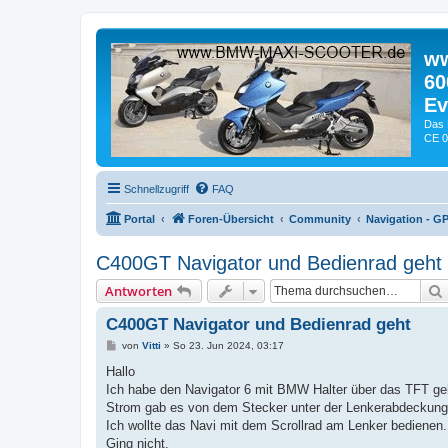
ww
60
Ev
Das 
CE 0
Schnellzugriff
FAQ
Portal
Foren-Übersicht
Community
Navigation - G
C400GT Navigator und Bedienrad geht
Antworten
C400GT Navigator und Bedienrad geht
B
von
Vitti
»
So 23. Jun 2024, 03:17
e
i
Hallo
t
Ich habe den Navigator 6 mit BMW Halter über das TFT ge
r
a
Strom gab es von dem Stecker unter der Lenkerabdeckung
g
Ich wollte das Navi mit dem Scrollrad am Lenker bedienen.
Ging nicht.