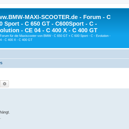
w.BMW-MAXI-SCOOTER.de - Forum - C
0 Sport - C 650 GT - C600Sport - C -
olution - CE 04 - C 400 X - C 400 GT
Forum für die Maxiscooter von BMW - C 650 GT + C 600 Sport - C - Evolution -
4 - C 400 X - C 400 GT
PS
Suche
Erweiterte Suche
hängt.
.