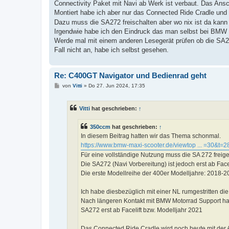
Connectivity Paket mit Navi ab Werk ist verbaut. Das Ans
Montiert habe ich aber nur das Connected Ride Cradle und 
Dazu muss die SA272 freischalten aber wo nix ist da kann
Irgendwie habe ich den Eindruck das man selbst bei BMW n
Werde mal mit einem anderen Lesegerät prüfen ob die SA27
Fall nicht an, habe ich selbst gesehen.
Re: C400GT Navigator und Bedienrad geht
B
von
Vitti
»
Do 27. Jun 2024, 17:35
e
i
t
Vitti
hat geschrieben:
↑
r
a
g
350ccm
hat geschrieben:
↑
In diesem Beitrag hatten wir das Thema schonmal.
https://www.bmw-maxi-scooter.de/viewtop ... =30&t=2
Für eine vollständige Nutzung muss die SA 272 freig
Die SA272 (Navi Vorbereitung) ist jedoch erst ab Fac
Die erste Modellreihe der 400er Modelljahre: 2018-2
Ich habe diesbezüglich mit einer NL rumgestritten d
Nach längeren Kontakt mit BMW Motorrad Support hat 
SA272 erst ab Facelift bzw. Modelljahr 2021
Das Connected Ride Cradle wird noch heute mit der 