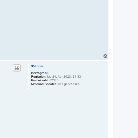
N
a
c
350ccm
h
o
Beiträge:
58
Registriert:
Mo 24. Apr 2023, 17:33
b
Postleitzahl:
12345
e
Motorrad Scooter:
was gescheites
n