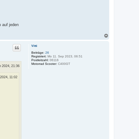
 auf jeden
N
a
c
Vitti
h
o
Beiträge:
26
Registriert:
Mo 11. Sep 2023, 06:51
b
Postleitzahl:
06116
e
Motorrad Scooter:
C400GT
n
n 2024, 21:36
 2024, 11:02