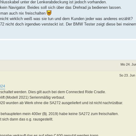
chlusskabel unter der Lenkerabdeckung ist jedoch vorhanden.
kein Navigator. Beides soll sich über das Drehrad ja bedienen lassen.
 man auch nix freischalten
icht wirklich weiß was sie tun und dem Kunden jeder was anderes erzählt?
2 nicht doch irgendwo versteckt ist. Der BMW Tester zeigt diese bei meinem
Mo 24. Ju
So 23. Jun
824
eschaltet werden. Dies gilt auch bei dem Connected Ride Cradle.
elift (Modell 2021) Serienmäßig verbaut.
020 wurden ab Werk ohne die SA272 ausgeliefert und ist nicht nachrüstbar.
ie behaupteten mein 400er (Bj. 2019) habe keine SA272 zum freischalten.
sich dann das o.g. rausgestellt.
Angabe verkauft das es auf allen C400 genutzt werden kann.