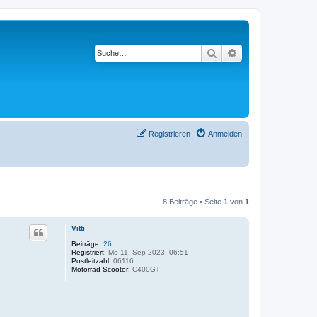
Suche
Erweiterte Suche
Registrieren
Anmelden
8 Beiträge • Seite
1
von
1
Vitti
Beiträge:
26
Registriert:
Mo 11. Sep 2023, 06:51
Postleitzahl:
06116
Motorrad Scooter:
C400GT