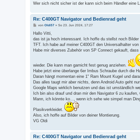
Wer sich nicht sicher ist der kann sich beim Händler eine
Re: C400GT Navigator und Bedienrad geht
B
von
Oldi57
»
So 23. Jun 2024, 17:27
e
i
Hallo Vitti,
t
das ist ja hoch interessant. Ich hoffe du stellst noch Bil
r
a
TFT. Ich habe auf meiner C400GT den Universalhalter von W
g
Habe mir diverses Zubehör von SP Connect gekauft, dass hä
wieder. Die kann man garnicht fest genug anziehen.
Habe jetzt eine überlange 6er Imbus Schraube durch die Hal
Daran hängt momentan eine 1" Ram Mount Kugel und daran 
Das alles taugt mir aber nichts, denn Android Auto geht 
Google Maps wirklich benutzen und das ist umständlich wei
Ich bin also drauf und dran mir den Navigator 6 zu kaufen
Mann, ich könnte ko..., wenn ich sehe wie simpel man Ding
Plasikverkleidet.
Also, ich hoffe auf Bilder von deiner Montierung.
VG Oldi
Re: C400GT Navigator und Bedienrad geht