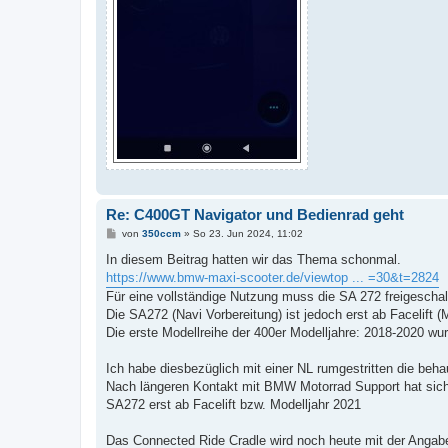
Re: C400GT Navigator und Bedienrad geht
B
von
350ccm
»
So 23. Jun 2024, 11:02
e
i
In diesem Beitrag hatten wir das Thema schonmal.
t
https://www.bmw-maxi-scooter.de/viewtop ... =30&t=2824
r
a
Für eine vollständige Nutzung muss die SA 272 freigeschal
g
Die SA272 (Navi Vorbereitung) ist jedoch erst ab Facelift 
Die erste Modellreihe der 400er Modelljahre: 2018-2020 wu
Ich habe diesbezüglich mit einer NL rumgestritten die beh
Nach längeren Kontakt mit BMW Motorrad Support hat sich 
SA272 erst ab Facelift bzw. Modelljahr 2021
Das Connected Ride Cradle wird noch heute mit der Angabe