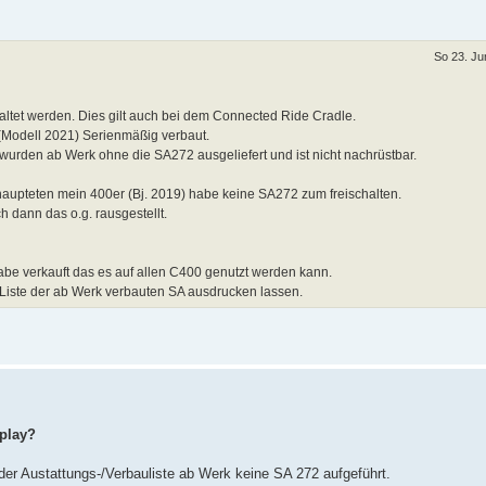
So 23. Ju
altet werden. Dies gilt auch bei dem Connected Ride Cradle.
t (Modell 2021) Serienmäßig verbaut.
wurden ab Werk ohne die SA272 ausgeliefert und ist nicht nachrüstbar.
ehaupteten mein 400er (Bj. 2019) habe keine SA272 zum freischalten.
 dann das o.g. rausgestellt.
be verkauft das es auf allen C400 genutzt werden kann.
e Liste der ab Werk verbauten SA ausdrucken lassen.
splay?
er Austattungs-/Verbauliste ab Werk keine SA 272 aufgeführt.