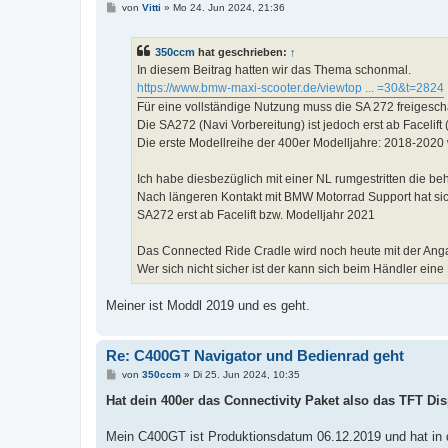
B
von
Vitti
»
Mo 24. Jun 2024, 21:36
e
i
t
350ccm
hat geschrieben:
↑
r
a
In diesem Beitrag hatten wir das Thema schonmal.
g
https://www.bmw-maxi-scooter.de/viewtop ... =30&t=2824
Für eine vollständige Nutzung muss die SA 272 freigesch
Die SA272 (Navi Vorbereitung) ist jedoch erst ab Facelif
Die erste Modellreihe der 400er Modelljahre: 2018-2020 
Ich habe diesbezüglich mit einer NL rumgestritten die b
Nach längeren Kontakt mit BMW Motorrad Support hat sich
SA272 erst ab Facelift bzw. Modelljahr 2021
Das Connected Ride Cradle wird noch heute mit der Anga
Wer sich nicht sicher ist der kann sich beim Händler ein
Meiner ist Moddl 2019 und es geht.
Re: C400GT Navigator und Bedienrad geht
B
von
350ccm
»
Di 25. Jun 2024, 10:35
e
i
Hat dein 400er das Connectivity Paket also das TFT Di
t
r
a
Mein C400GT ist Produktionsdatum 06.12.2019 und hat in d
g