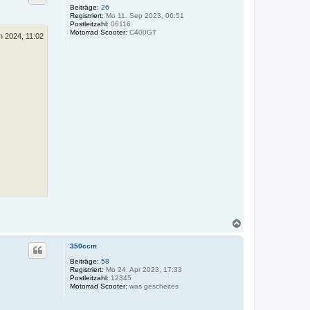
o
Beiträge:
26
Registriert:
Mo 11. Sep 2023, 06:51
b
Postleitzahl:
06116
e
Motorrad Scooter:
C400GT
n
n 2024, 11:02
N
a
c
350ccm
h
o
Beiträge:
58
Registriert:
Mo 24. Apr 2023, 17:33
b
Postleitzahl:
12345
e
Motorrad Scooter:
was gescheites
n