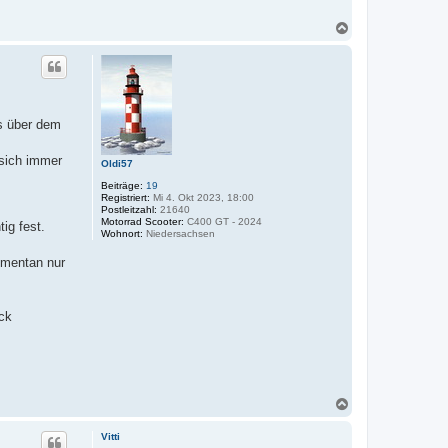
N
a
c
h
o
b
e
rs über dem
n
 sich immer
Oldi57
Beiträge:
19
Registriert:
Mi 4. Okt 2023, 18:00
Postleitzahl:
21640
Motorrad Scooter:
C400 GT - 2024
ig fest.
Wohnort:
Niedersachsen
omentan nur
ick
N
a
c
Vitti
h