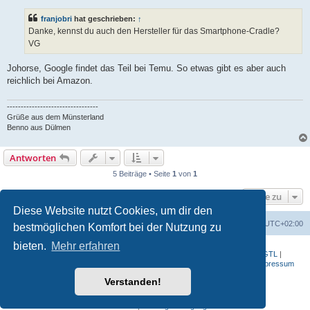
i
t
franjobri
hat geschrieben:
↑
r
a
Danke, kennst du auch den Hersteller für das Smartphone-Cradle?
g
VG
Johorse, Google findet das Teil bei Temu. So etwas gibt es aber auch
reichlich bei Amazon.
---------------------------------
Grüße aus dem Münsterland
Benno aus Dülmen
Antworten
5 Beiträge • Seite
1
von
1
Gehe zu
Diese Website nutzt Cookies, um dir den
Portal
Foren-Übersicht
Alle Zeiten sind
UTC+02:00
bestmöglichen Komfort bei der Nutzung zu
bieten.
Mehr erfahren
BMW-Motorrad-Bilder
|
K 1200 S
|
K 1300 GT
|
K 1600 GT
|
K 1600 GTL
|
S 1000 RR
|
G 650 X
|
R1200ST
|
F 800 R
|
Datenschutzerklärung
|
Impressum
Verstanden!
Powered by
phpBB
® Forum Software © phpBB Limited
Deutsche Übersetzung durch
phpBB.de
Datenschutz
|
Nutzungsbedingungen