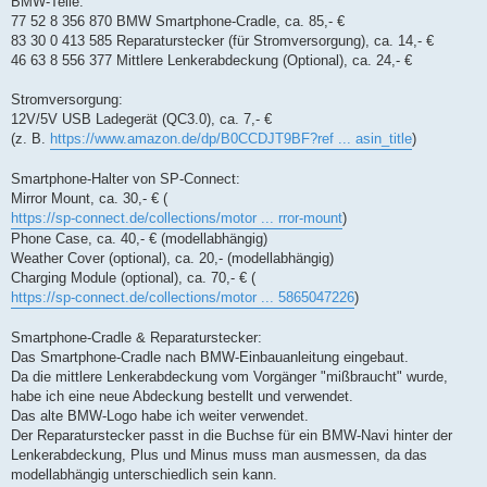
BMW-Teile:
77 52 8 356 870 BMW Smartphone-Cradle, ca. 85,- €
83 30 0 413 585 Reparaturstecker (für Stromversorgung), ca. 14,- €
46 63 8 556 377 Mittlere Lenkerabdeckung (Optional), ca. 24,- €
Stromversorgung:
12V/5V USB Ladegerät (QC3.0), ca. 7,- €
(z. B.
https://www.amazon.de/dp/B0CCDJT9BF?ref ... asin_title
)
Smartphone-Halter von SP-Connect:
Mirror Mount, ca. 30,- € (
https://sp-connect.de/collections/motor ... rror-mount
)
Phone Case, ca. 40,- € (modellabhängig)
Weather Cover (optional), ca. 20,- (modellabhängig)
Charging Module (optional), ca. 70,- € (
https://sp-connect.de/collections/motor ... 5865047226
)
Smartphone-Cradle & Reparaturstecker:
Das Smartphone-Cradle nach BMW-Einbauanleitung eingebaut.
Da die mittlere Lenkerabdeckung vom Vorgänger "mißbraucht" wurde,
habe ich eine neue Abdeckung bestellt und verwendet.
Das alte BMW-Logo habe ich weiter verwendet.
Der Reparaturstecker passt in die Buchse für ein BMW-Navi hinter der
Lenkerabdeckung, Plus und Minus muss man ausmessen, da das
modellabhängig unterschiedlich sein kann.