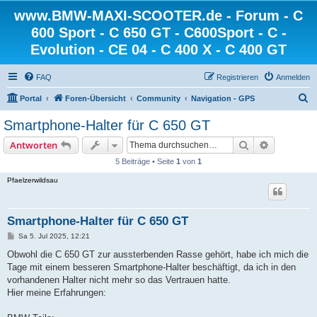
www.BMW-MAXI-SCOOTER.de - Forum - C
600 Sport - C 650 GT - C600Sport - C -
Evolution - CE 04 - C 400 X - C 400 GT
FAQ
Registrieren
Anmelden
S
Portal
Foren-Übersicht
Community
Navigation - GPS
u
Smartphone-Halter für C 650 GT
c
Suche
Erweiterte
Antworten
h
5 Beiträge • Seite
1
von
1
e
Pfaelzerwildsau
Smartphone-Halter für C 650 GT
B
Sa 5. Jul 2025, 12:21
e
i
Obwohl die C 650 GT zur aussterbenden Rasse gehört, habe ich mich die
t
Tage mit einem besseren Smartphone-Halter beschäftigt, da ich in den
r
a
vorhandenen Halter nicht mehr so das Vertrauen hatte.
g
Hier meine Erfahrungen: