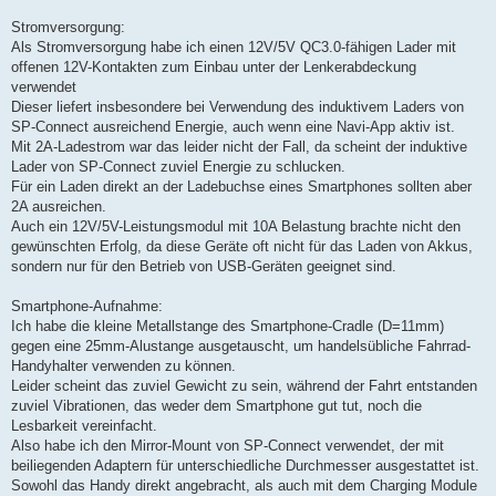
Stromversorgung:
Als Stromversorgung habe ich einen 12V/5V QC3.0-fähigen Lader mit
offenen 12V-Kontakten zum Einbau unter der Lenkerabdeckung
verwendet
Dieser liefert insbesondere bei Verwendung des induktivem Laders von
SP-Connect ausreichend Energie, auch wenn eine Navi-App aktiv ist.
Mit 2A-Ladestrom war das leider nicht der Fall, da scheint der induktive
Lader von SP-Connect zuviel Energie zu schlucken.
Für ein Laden direkt an der Ladebuchse eines Smartphones sollten aber
2A ausreichen.
Auch ein 12V/5V-Leistungsmodul mit 10A Belastung brachte nicht den
gewünschten Erfolg, da diese Geräte oft nicht für das Laden von Akkus,
sondern nur für den Betrieb von USB-Geräten geeignet sind.
Smartphone-Aufnahme:
Ich habe die kleine Metallstange des Smartphone-Cradle (D=11mm)
gegen eine 25mm-Alustange ausgetauscht, um handelsübliche Fahrrad-
Handyhalter verwenden zu können.
Leider scheint das zuviel Gewicht zu sein, während der Fahrt entstanden
zuviel Vibrationen, das weder dem Smartphone gut tut, noch die
Lesbarkeit vereinfacht.
Also habe ich den Mirror-Mount von SP-Connect verwendet, der mit
beiliegenden Adaptern für unterschiedliche Durchmesser ausgestattet ist.
Sowohl das Handy direkt angebracht, als auch mit dem Charging Module