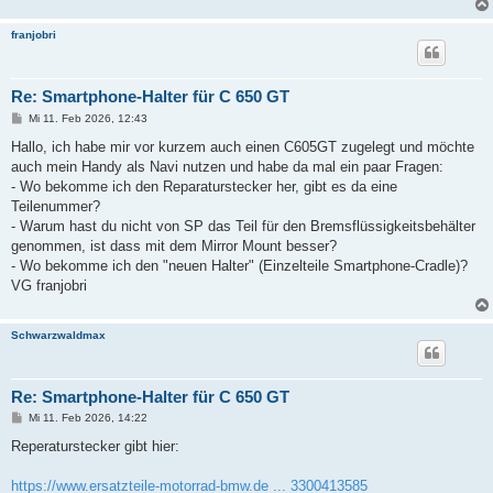
franjobri
Re: Smartphone-Halter für C 650 GT
B
Mi 11. Feb 2026, 12:43
e
i
Hallo, ich habe mir vor kurzem auch einen C605GT zugelegt und möchte
t
auch mein Handy als Navi nutzen und habe da mal ein paar Fragen:
r
a
- Wo bekomme ich den Reparaturstecker her, gibt es da eine
g
Teilenummer?
- Warum hast du nicht von SP das Teil für den Bremsflüssigkeitsbehälter
genommen, ist dass mit dem Mirror Mount besser?
- Wo bekomme ich den "neuen Halter" (Einzelteile Smartphone-Cradle)?
VG franjobri
Schwarzwaldmax
Re: Smartphone-Halter für C 650 GT
B
Mi 11. Feb 2026, 14:22
e
i
Reperaturstecker gibt hier:
t
r
a
https://www.ersatzteile-motorrad-bmw.de ... 3300413585