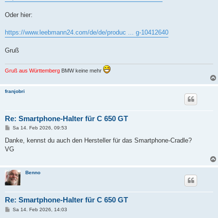
g
Oder hier:
https://www.leebmann24.com/de/de/produc ... g-10412640
Gruß
Gruß aus Württemberg
BMW keine mehr
franjobri
Re: Smartphone-Halter für C 650 GT
B
Sa 14. Feb 2026, 09:53
e
i
Danke, kennst du auch den Hersteller für das Smartphone-Cradle?
t
VG
r
a
g
Benno
Re: Smartphone-Halter für C 650 GT
B
Sa 14. Feb 2026, 14:03
e