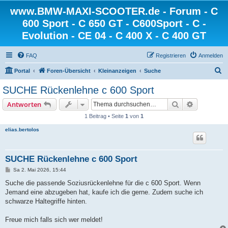
www.BMW-MAXI-SCOOTER.de - Forum - C
600 Sport - C 650 GT - C600Sport - C -
Evolution - CE 04 - C 400 X - C 400 GT
FAQ
Registrieren
Anmelden
S
Portal
Foren-Übersicht
Kleinanzeigen
Suche
u
SUCHE Rückenlehne c 600 Sport
c
Suche
Erweiterte
Antworten
h
1 Beitrag • Seite
1
von
1
e
elias.bertolos
SUCHE Rückenlehne c 600 Sport
B
Sa 2. Mai 2026, 15:44
e
i
Suche die passende Soziusrückenlehne für die c 600 Sport. Wenn
t
Jemand eine abzugeben hat, kaufe ich die gerne. Zudem suche ich
r
a
schwarze Haltegriffe hinten.
g
Freue mich falls sich wer meldet!