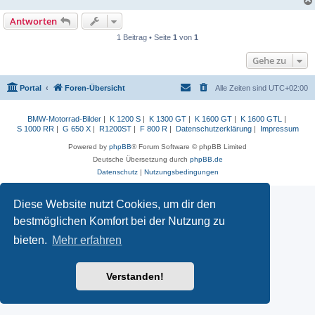
Antworten
1 Beitrag • Seite
1
von
1
Gehe zu
Portal
Foren-Übersicht
Alle Zeiten sind
UTC+02:00
BMW-Motorrad-Bilder
|
K 1200 S
|
K 1300 GT
|
K 1600 GT
|
K 1600 GTL
|
S 1000 RR
|
G 650 X
|
R1200ST
|
F 800 R
|
Datenschutzerklärung
|
Impressum
Powered by
phpBB
® Forum Software © phpBB Limited
Deutsche Übersetzung durch
phpBB.de
Datenschutz
|
Nutzungsbedingungen
Diese Website nutzt Cookies, um dir den
bestmöglichen Komfort bei der Nutzung zu
bieten.
Mehr erfahren
Verstanden!