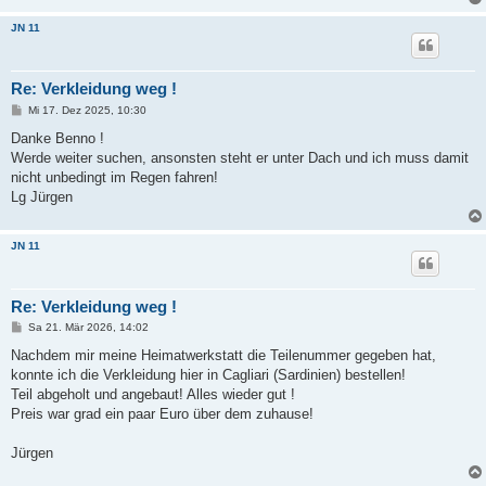
JN 11
Re: Verkleidung weg !
B
Mi 17. Dez 2025, 10:30
e
i
Danke Benno !
t
Werde weiter suchen, ansonsten steht er unter Dach und ich muss damit
r
a
nicht unbedingt im Regen fahren!
g
Lg Jürgen
JN 11
Re: Verkleidung weg !
B
Sa 21. Mär 2026, 14:02
e
i
Nachdem mir meine Heimatwerkstatt die Teilenummer gegeben hat,
t
konnte ich die Verkleidung hier in Cagliari (Sardinien) bestellen!
r
a
Teil abgeholt und angebaut! Alles wieder gut !
g
Preis war grad ein paar Euro über dem zuhause!
Jürgen