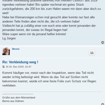
vordere Verkleidung (Batterie dahinter) von meinem C650GT aus 2019
irgendwo verloren habe! Bin später nochmal ein gutes Stück
zurückgefahren, die 200 km bis zum Hafen waren mir dann aber doch zu
weit!
Habe bei Kleinanzeigen schon mal gesucht aber konnte nur fast alle
anderen Teile finden aber nicht die, die ich verloren habe!
Vielleicht hat ja zufällig einer von euch eine oder kennt jemanden der
jemanden kennt, der sowas im Regal liegen hat!
Wäre super wenn mir da jemand helfen könnte!
Lg Jürgen
Benno
Re: Verkleidung weg !
B
Di 16. Dez 2025, 22:47
e
i
Kommt häufiger vor, meist nach der Inspektion, wenn das Teil nicht
t
wieder richtig befestigt wird. Wenn du das Teil auf Sizilien nicht
r
a
bekommen kannst, würde ich eine feste Folie zum Schutz vor Regen
g
verkleben.
---------------------------------
Grüße aus dem Münsterland
Benno aus Dülmen