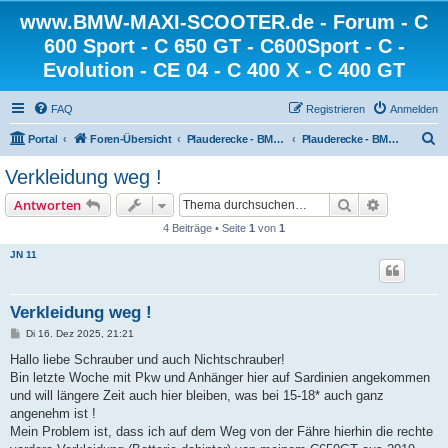
www.BMW-MAXI-SCOOTER.de - Forum - C
600 Sport - C 650 GT - C600Sport - C -
Evolution - CE 04 - C 400 X - C 400 GT
FAQ
Registrieren
Anmelden
S
Portal
Foren-Übersicht
Plauderecke - BMW-MAXI-SCOOTER.de
Plauderecke - BMW-MAXI-SCOOTER.de
u
Verkleidung weg !
c
Suche
Erweiterte
Antworten
h
4 Beiträge • Seite
1
von
1
e
JN 11
Verkleidung weg !
B
Di 16. Dez 2025, 21:21
e
i
Hallo liebe Schrauber und auch Nichtschrauber!
t
Bin letzte Woche mit Pkw und Anhänger hier auf Sardinien angekommen
r
a
und will längere Zeit auch hier bleiben, was bei 15-18* auch ganz
g
angenehm ist !
Mein Problem ist, dass ich auf dem Weg von der Fähre hierhin die rechte