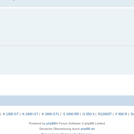
|
K 1300 GT
|
K 1600 GT
|
K 1600 GTL
|
S 1000 RR
|
G 650 X
|
R1200ST
|
F 800 R
|
Da
Powered by
phpBB
® Forum Software © phpBB Limited
Deutsche Übersetzung durch
phpBB.de