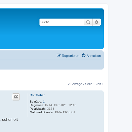
Suche
Erweiterte Suche
Registrieren
Anmelden
2 Beiträge • Seite
1
von
1
Rolf Schär
Beiträge:
1
Registriert:
Di 14. Okt 2025, 12:45
Postleitzahl:
3178
Motorrad Scooter:
BMW C650 GT
, schon oft