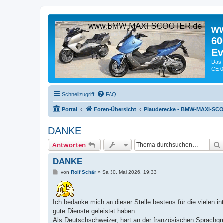
ww
60
Ev
Das 
CE 0
Schnellzugriff
FAQ
Portal
Foren-Übersicht
Plauderecke - BMW-MAXI-SC
DANKE
Antworten
DANKE
B
von
Rolf Schär
»
Sa 30. Mai 2026, 19:33
e
i
t
r
Ich bedanke mich an dieser Stelle bestens für die vielen i
a
g
gute Dienste geleistet haben.
Als Deutschschweizer, hart an der französischen Sprach