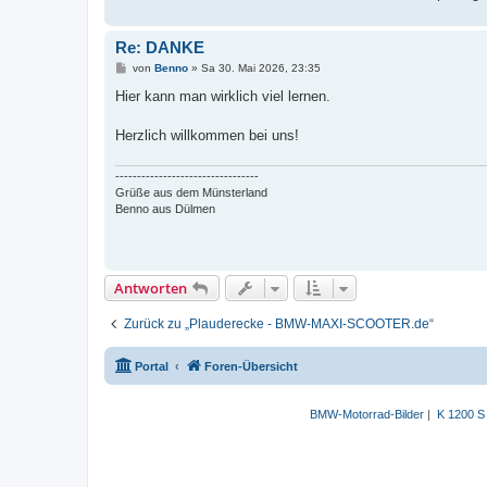
Re: DANKE
B
von
Benno
»
Sa 30. Mai 2026, 23:35
e
i
Hier kann man wirklich viel lernen.
t
r
a
Herzlich willkommen bei uns!
g
---------------------------------
Grüße aus dem Münsterland
Benno aus Dülmen
Antworten
Zurück zu „Plauderecke - BMW-MAXI-SCOOTER.de“
Portal
Foren-Übersicht
BMW-Motorrad-Bilder
|
K 1200 S