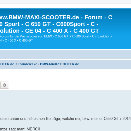
w.BMW-MAXI-SCOOTER.de - Forum - C
0 Sport - C 650 GT - C600Sport - C -
olution - CE 04 - C 400 X - C 400 GT
Forum für die Maxiscooter von BMW - C 650 GT + C 600 Sport - C - Evolution -
4 - C 400 X - C 400 GT
OOTER.de
Plauderecke - BMW-MAXI-SCOOTER.de
Suche
Erweiterte Suche
nteressanten und hilfreichen Beiträge, welche mir, bzw. meiner C650 GT / 2014
grenze sagt man: MERCI!