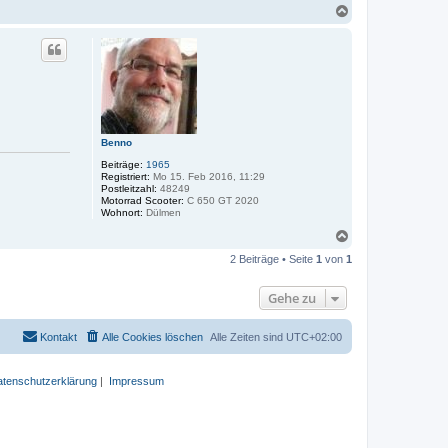
N
a
c
h
o
b
e
n
Benno
Beiträge:
1965
Registriert:
Mo 15. Feb 2016, 11:29
Postleitzahl:
48249
Motorrad Scooter:
C 650 GT 2020
Wohnort:
Dülmen
N
a
2 Beiträge • Seite
1
von
1
c
h
o
Gehe zu
b
e
n
Kontakt
Alle Cookies löschen
Alle Zeiten sind
UTC+02:00
tenschutzerklärung
|
Impressum