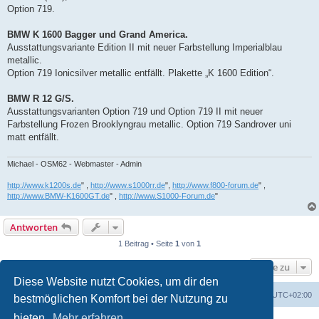
Option 719.
BMW K 1600 Bagger und Grand America.
Ausstattungsvariante Edition II mit neuer Farbstellung Imperialblau
metallic.
Option 719 Ionicsilver metallic entfällt. Plakette „K 1600 Edition“.
BMW R 12 G/S.
Ausstattungsvarianten Option 719 und Option 719 II mit neuer
Farbstellung Frozen Brooklyngrau metallic. Option 719 Sandrover uni
matt entfällt.
Michael - OSM62 - Webmaster - Admin
http://www.k1200s.de
" ,
http://www.s1000rr.de
",
http://www.f800-forum.de
" ,
http://www.BMW-K1600GT.de
" ,
http://www.S1000-Forum.de
"
Antworten
1 Beitrag • Seite
1
von
1
Gehe zu
Diese Website nutzt Cookies, um dir den
Portal
Foren-Übersicht
Alle Zeiten sind
UTC+02:00
bestmöglichen Komfort bei der Nutzung zu
bieten.
Mehr erfahren