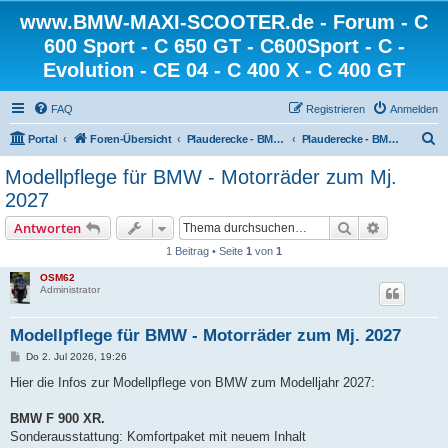
www.BMW-MAXI-SCOOTER.de - Forum - C
600 Sport - C 650 GT - C600Sport - C -
Evolution - CE 04 - C 400 X - C 400 GT
FAQ
Registrieren
Anmelden
S
Portal
Foren-Übersicht
Plauderecke - BMW-MAXI-SCOOTER.de
Plauderecke - BMW-MAXI-SCOOTER.de
u
Modellpflege für BMW - Motorräder zum Mj.
c
2027
h
Suche
Erweiterte
Antworten
e
1 Beitrag • Seite
1
von
1
OSM62
Administrator
Modellpflege für BMW - Motorräder zum Mj. 2027
B
Do 2. Jul 2026, 19:26
e
i
Hier die Infos zur Modellpflege von BMW zum Modelljahr 2027:
t
r
a
BMW F 900 XR.
g
Sonderausstattung: Komfortpaket mit neuem Inhalt