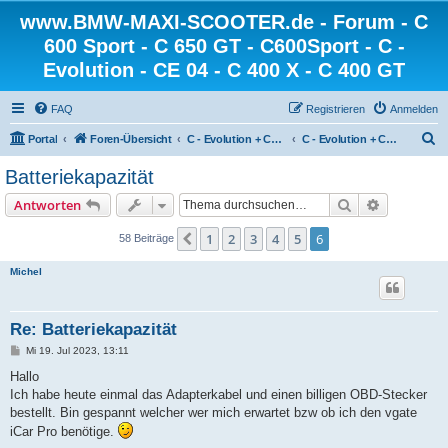
www.BMW-MAXI-SCOOTER.de - Forum - C
600 Sport - C 650 GT - C600Sport - C -
Evolution - CE 04 - C 400 X - C 400 GT
FAQ
Registrieren
Anmelden
S
Portal
Foren-Übersicht
C - Evolution + CE 04 + CE 02 - die Elektroscooter von BMW
C - Evolution + CE 04 - CE 02 - Technik
u
Batteriekapazität
c
Suche
Erweiterte
Antworten
h
e
1
2
3
4
5
6
Vorherige
58 Beiträge
Michel
Re: Batteriekapazität
B
Mi 19. Jul 2023, 13:11
e
i
Hallo
t
Ich habe heute einmal das Adapterkabel und einen billigen OBD-Stecker
r
a
bestellt. Bin gespannt welcher wer mich erwartet bzw ob ich den vgate
g
iCar Pro benötige.