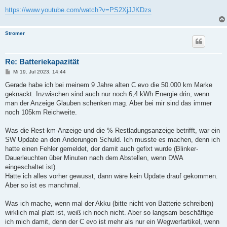
https://www.youtube.com/watch?v=PS2XjJJKDzs
Stromer
Re: Batteriekapazität
B
Mi 19. Jul 2023, 14:44
e
i
Gerade habe ich bei meinem 9 Jahre alten C evo die 50.000 km Marke
t
geknackt. Inzwischen sind auch nur noch 6,4 kWh Energie drin, wenn
r
a
man der Anzeige Glauben schenken mag. Aber bei mir sind das immer
g
noch 105km Reichweite.
Was die Rest-km-Anzeige und die % Restladungsanzeige betrifft, war ein
SW Update an den Änderungen Schuld. Ich musste es machen, denn ich
hatte einen Fehler gemeldet, der damit auch gefixt wurde (Blinker-
Dauerleuchten über Minuten nach dem Abstellen, wenn DWA
eingeschaltet ist).
Hätte ich alles vorher gewusst, dann wäre kein Update drauf gekommen.
Aber so ist es manchmal.
Was ich mache, wenn mal der Akku (bitte nicht von Batterie schreiben)
wirklich mal platt ist, weiß ich noch nicht. Aber so langsam beschäftige
ich mich damit, denn der C evo ist mehr als nur ein Wegwerfartikel, wenn