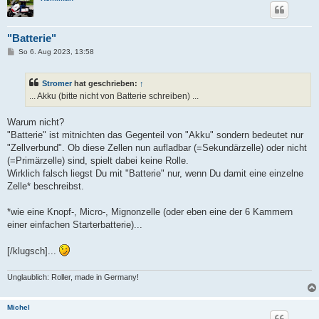
"Batterie"
B
So 6. Aug 2023, 13:58
e
i
t
Stromer
hat geschrieben:
↑
r
a
... Akku (bitte nicht von Batterie schreiben) ...
g
Warum nicht?
"Batterie" ist mitnichten das Gegenteil von "Akku" sondern bedeutet nur
"Zellverbund". Ob diese Zellen nun aufladbar (=Sekundärzelle) oder nicht
(=Primärzelle) sind, spielt dabei keine Rolle.
Wirklich falsch liegst Du mit "Batterie" nur, wenn Du damit eine einzelne
Zelle* beschreibst.
*wie eine Knopf-, Micro-, Mignonzelle (oder eben eine der 6 Kammern
einer einfachen Starterbatterie)...
[/klugsch]...
Unglaublich: Roller, made in Germany!
Michel