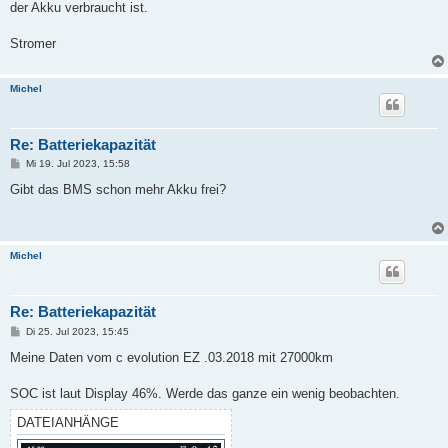
der Akku verbraucht ist.
Stromer
Michel
Re: Batteriekapazität
B
Mi 19. Jul 2023, 15:58
e
i
Gibt das BMS schon mehr Akku frei?
t
r
a
g
Michel
Re: Batteriekapazität
B
Di 25. Jul 2023, 15:45
e
i
Meine Daten vom c evolution EZ .03.2018 mit 27000km
t
r
a
SOC ist laut Display 46%. Werde das ganze ein wenig beobachten.
g
DATEIANHÄNGE