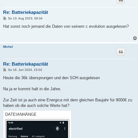
Re: Batteriekapazität
B
So 13. Aug 2023, 09:34
e
i
Hat sonst noch jemand die Daten von seinem c evolution ausgelesen?
t
r
a
g
Michel
Re: Batteriekapazität
B
So 16. Jun 2024, 15:02
e
i
Heute die 36k übersprungen und den SOH ausgelesen
t
r
a
Na ja er kommt halt in die Jahre.
g
Zur Zeit ist ja auch eine Energica mit dem gleichen Baujahr für 9000€ zu
haben ob die auch solche Werte hat?
DATEIANHÄNGE