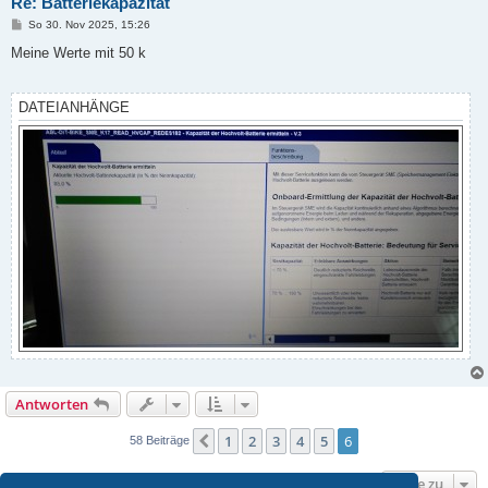
Re: Batteriekapazität
B
So 30. Nov 2025, 15:26
e
i
Meine Werte mit 50 k
t
r
a
g
DATEIANHÄNGE
Antworten
1
2
3
4
5
6
Vorherige
58 Beiträge
Gehe zu