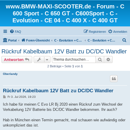
www.BMW-MAXI-SCOOTER.de - Forum - C
600 Sport - C 650 GT - C600Sport - C -
Evolution - CE 04 - C 400 X - C 400 GT
FAQ
Registrieren
Anmelden
S
Portal
Foren-Übersicht
C - Evolution + CE 04 + CE 02 - die Elektroscooter von BMW
C - Evolution + CE 04 - CE 02 - Technik
u
Rückruf Kabelbaum 12V Batt zu DC/DC Wandler
c
Suche
Erweiterte
Antworten
h
2 Beiträge • Seite
1
von
1
e
Oberlandy
Rückruf Kabelbaum 12V Batt zu DC/DC Wandler
B
Fr 3. Jul 2026, 19:23
e
i
Ich habe für meinen C Evo LR Bj 2020 einen Rückruf zum Wechsel der
t
Verkabelung 12V Batterie bis DC/DC Wandler bekommen. Ihr auch?
r
a
g
Hab in München einen Termin gemacht, mal schauen wie aufwändig oder
unkompliziert das ist.