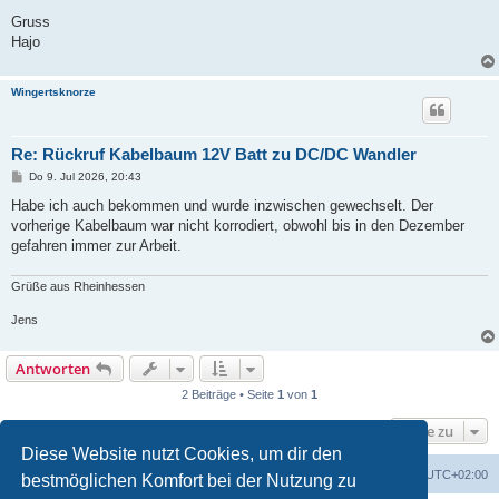
Gruss
Hajo
Wingertsknorze
Re: Rückruf Kabelbaum 12V Batt zu DC/DC Wandler
B
Do 9. Jul 2026, 20:43
e
i
Habe ich auch bekommen und wurde inzwischen gewechselt. Der
t
vorherige Kabelbaum war nicht korrodiert, obwohl bis in den Dezember
r
a
gefahren immer zur Arbeit.
g
Grüße aus Rheinhessen
Jens
Antworten
2 Beiträge • Seite
1
von
1
Gehe zu
Diese Website nutzt Cookies, um dir den
Portal
Foren-Übersicht
Alle Zeiten sind
UTC+02:00
bestmöglichen Komfort bei der Nutzung zu