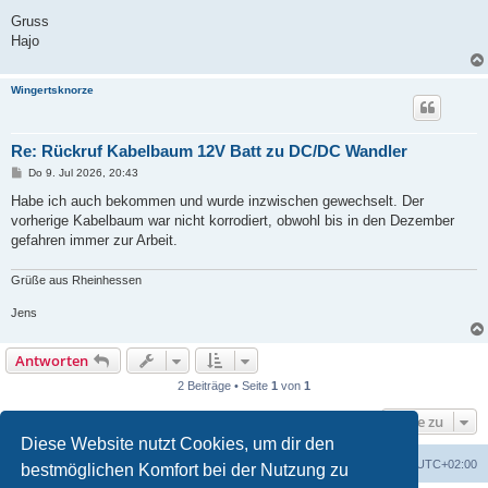
Gruss
Hajo
Wingertsknorze
Re: Rückruf Kabelbaum 12V Batt zu DC/DC Wandler
B
Do 9. Jul 2026, 20:43
e
i
Habe ich auch bekommen und wurde inzwischen gewechselt. Der
t
vorherige Kabelbaum war nicht korrodiert, obwohl bis in den Dezember
r
a
gefahren immer zur Arbeit.
g
Grüße aus Rheinhessen
Jens
Antworten
2 Beiträge • Seite
1
von
1
Gehe zu
Diese Website nutzt Cookies, um dir den
Portal
Foren-Übersicht
Alle Zeiten sind
UTC+02:00
bestmöglichen Komfort bei der Nutzung zu