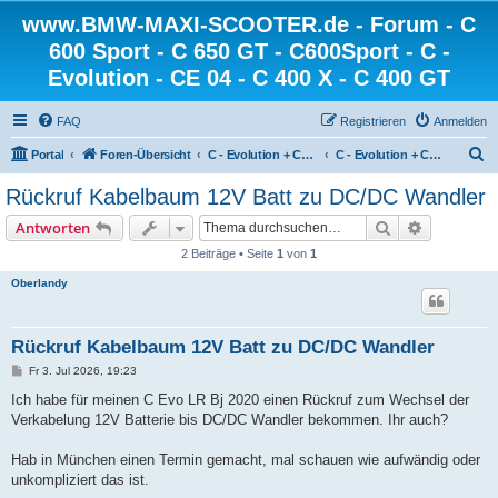
www.BMW-MAXI-SCOOTER.de - Forum - C
600 Sport - C 650 GT - C600Sport - C -
Evolution - CE 04 - C 400 X - C 400 GT
FAQ
Registrieren
Anmelden
S
Portal
Foren-Übersicht
C - Evolution + CE 04 + CE 02 - die Elektroscooter von BMW
C - Evolution + CE 04 - CE 02 - Technik
u
Rückruf Kabelbaum 12V Batt zu DC/DC Wandler
c
Suche
Erweiterte
Antworten
h
2 Beiträge • Seite
1
von
1
e
Oberlandy
Rückruf Kabelbaum 12V Batt zu DC/DC Wandler
B
Fr 3. Jul 2026, 19:23
e
i
Ich habe für meinen C Evo LR Bj 2020 einen Rückruf zum Wechsel der
t
Verkabelung 12V Batterie bis DC/DC Wandler bekommen. Ihr auch?
r
a
g
Hab in München einen Termin gemacht, mal schauen wie aufwändig oder
unkompliziert das ist.