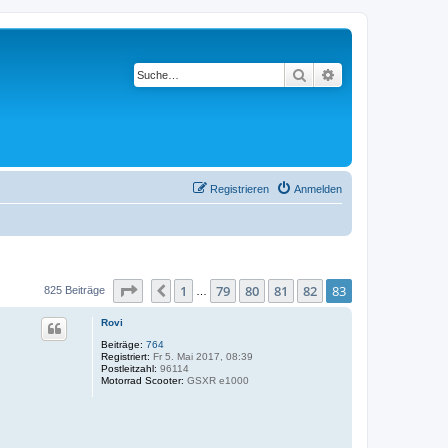
Suche
Erweiterte Suche
Registrieren
Anmelden
Seite
83
von
83
1
79
80
81
82
83
Vorherige
825 Beiträge
…
Rovi
Beiträge:
764
Registriert:
Fr 5. Mai 2017, 08:39
Postleitzahl:
96114
Motorrad Scooter:
GSXR e1000