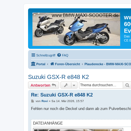
ww
60
Ev
Das 
CE 0
Schnellzugriff
FAQ
Portal
Foren-Übersicht
Plauderecke - BMW-MAXI-SC
Suzuki GSX-R e848 K2
Antworten
Re: Suzuki GSX-R e848 K2
B
von
Rovi
»
Sa 14. Mär 2026, 15:57
e
i
Fehlen nur noch die Deckel und dann ab zum Pulverbeschi
t
r
a
g
DATEIANHÄNGE