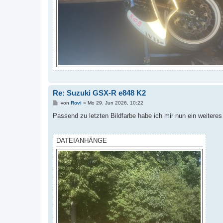
Re: Suzuki GSX-R e848 K2
B
von
Rovi
»
Mo 29. Jun 2026, 10:22
e
i
Passend zu letzten Bildfarbe habe ich mir nun ein weiteres
t
r
a
g
DATEIANHÄNGE