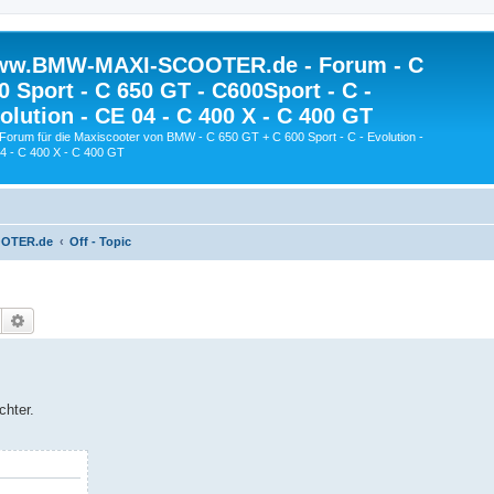
w.BMW-MAXI-SCOOTER.de - Forum - C
0 Sport - C 650 GT - C600Sport - C -
olution - CE 04 - C 400 X - C 400 GT
Forum für die Maxiscooter von BMW - C 650 GT + C 600 Sport - C - Evolution -
4 - C 400 X - C 400 GT
OOTER.de
Off - Topic
Suche
Erweiterte Suche
chter.