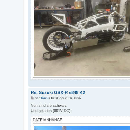
Re: Suzuki GSX-R e848 K2
B
von
Rovi
»
Di 28. Apr 2026, 19:37
e
i
Nun sind sie schwarz
t
Und geladen (801V DC)
r
a
g
DATEIANHÄNGE