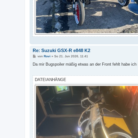
Re: Suzuki GSX-R e848 K2
B
von
Rovi
»
So 21. Jun 2026, 11:41
e
i
Da mir Bugspoiler mäßig etwas an der Front fehlt habe i
t
r
a
g
DATEIANHÄNGE