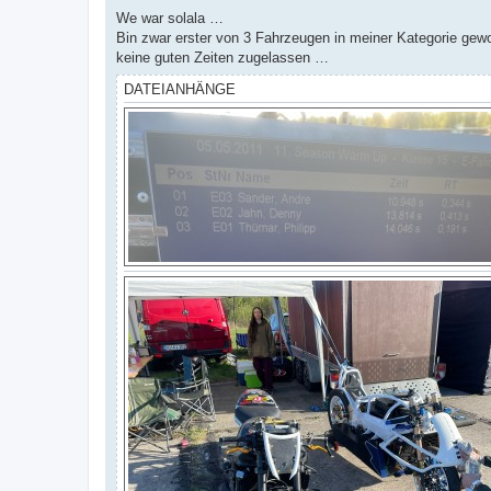
e
i
We war solala …
t
Bin zwar erster von 3 Fahrzeugen in meiner Kategorie gew
r
a
keine guten Zeiten zugelassen …
g
DATEIANHÄNGE