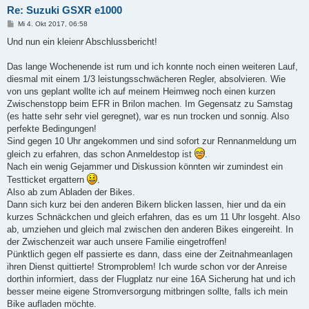
Re: Suzuki GSXR e1000
B
Mi 4. Okt 2017, 06:58
e
i
Und nun ein kleienr Abschlussbericht!
t
r
a
Das lange Wochenende ist rum und ich konnte noch einen weiteren Lauf,
g
diesmal mit einem 1/3 leistungsschwächeren Regler, absolvieren. Wie
von uns geplant wollte ich auf meinem Heimweg noch einen kurzen
Zwischenstopp beim EFR in Brilon machen. Im Gegensatz zu Samstag
(es hatte sehr sehr viel geregnet), war es nun trocken und sonnig. Also
perfekte Bedingungen!
Sind gegen 10 Uhr angekommen und sind sofort zur Rennanmeldung um
gleich zu erfahren, das schon Anmeldestop ist
.
Nach ein wenig Gejammer und Diskussion könnten wir zumindest ein
Testticket ergattern
.
Also ab zum Abladen der Bikes.
Dann sich kurz bei den anderen Bikern blicken lassen, hier und da ein
kurzes Schnäckchen und gleich erfahren, das es um 11 Uhr losgeht. Also
ab, umziehen und gleich mal zwischen den anderen Bikes eingereiht. In
der Zwischenzeit war auch unsere Familie eingetroffen!
Pünktlich gegen elf passierte es dann, dass eine der Zeitnahmeanlagen
ihren Dienst quittierte! Stromproblem! Ich wurde schon vor der Anreise
dorthin informiert, dass der Flugplatz nur eine 16A Sicherung hat und ich
besser meine eigene Stromversorgung mitbringen sollte, falls ich mein
Bike aufladen möchte.