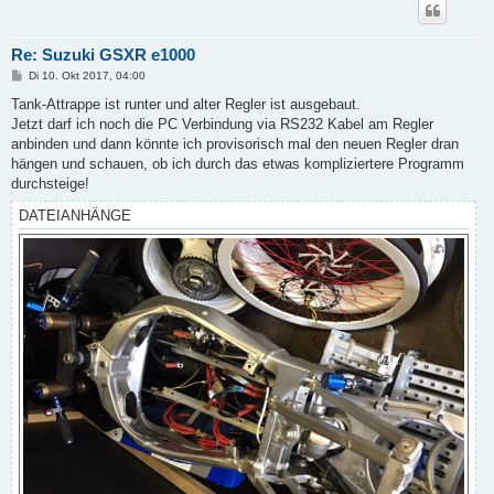
Re: Suzuki GSXR e1000
B
Di 10. Okt 2017, 04:00
e
i
Tank-Attrappe ist runter und alter Regler ist ausgebaut.
t
Jetzt darf ich noch die PC Verbindung via RS232 Kabel am Regler
r
a
anbinden und dann könnte ich provisorisch mal den neuen Regler dran
g
hängen und schauen, ob ich durch das etwas kompliziertere Programm
durchsteige!
DATEIANHÄNGE