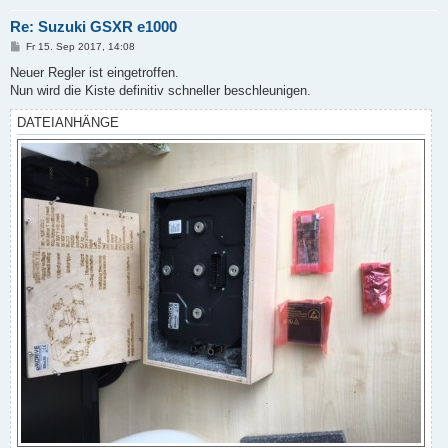
Re: Suzuki GSXR e1000
B
Fr 15. Sep 2017, 14:08
e
i
Neuer Regler ist eingetroffen.
t
Nun wird die Kiste definitiv schneller beschleunigen.
r
a
g
DATEIANHÄNGE