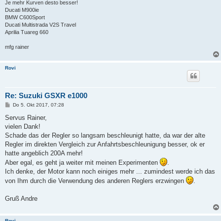
Je mehr Kurven desto besser!
Ducati M900ie
BMW C600Sport
Ducati Multistrada V2S Travel
Aprilia Tuareg 660
mfg rainer
Rovi
Re: Suzuki GSXR e1000
B
Do 5. Okt 2017, 07:28
e
i
Servus Rainer,
t
vielen Dank!
r
a
Schade das der Regler so langsam beschleunigt hatte, da war der alte
g
Regler im direkten Vergleich zur Anfahrtsbeschleunigung besser, ok er
hatte angeblich 200A mehr!
Aber egal, es geht ja weiter mit meinen Experimenten
.
Ich denke, der Motor kann noch einiges mehr ... zumindest werde ich das
von Ihm durch die Verwendung des anderen Reglers erzwingen
.
Gruß Andre
Rovi