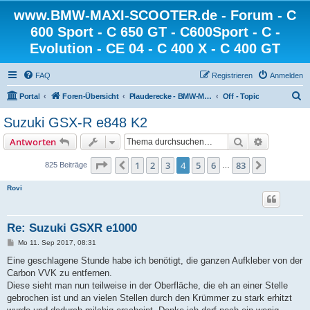
www.BMW-MAXI-SCOOTER.de - Forum - C
600 Sport - C 650 GT - C600Sport - C -
Evolution - CE 04 - C 400 X - C 400 GT
FAQ
Registrieren
Anmelden
S
Portal
Foren-Übersicht
Plauderecke - BMW-MAXI-SCOOTER.de
Off - Topic
u
Suzuki GSX-R e848 K2
c
Suche
Erweiterte
Antworten
h
e
Seite
4
von
83
1
2
3
4
5
6
83
Vorherige
Nächste
825 Beiträge
…
Rovi
Re: Suzuki GSXR e1000
B
Mo 11. Sep 2017, 08:31
e
i
Eine geschlagene Stunde habe ich benötigt, die ganzen Aufkleber von der
t
Carbon VVK zu entfernen.
r
a
Diese sieht man nun teilweise in der Oberfläche, die eh an einer Stelle
g
gebrochen ist und an vielen Stellen durch den Krümmer zu stark erhitzt