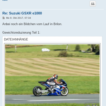
Re: Suzuki GSXR e1000
B
Mo 9. Okt 2017, 07:34
e
i
Anbei noch ein Bildchen vom Lauf in Brilon.
t
r
a
Gewichtsreduzierung Teil 1:
g
DATEIANHÄNGE