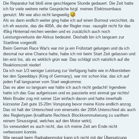
Die Reparatur hat bloß eine geschlagene Stunde gedauert. Die Zeit hatte
ich für viele weitere nette Gespräche bzgl. meines Elektroumbaus
genutzt. Mir war also nicht langweilig
.
Als es dann endlich weiter ging habe ich auf einen Burnout verzichtet, da
ich eh wusste, das die 400A, die der Regler max. rausgibt nicht für das
45kg Hinterrad reichen werden und es zusätzlich auch noch
Leistungsverluste der Akkus bedeutet. Deshalb bin ich langsam zur
Startlinie vorgerollt.
Beim German Race War's war mir ja ein Frühstart gelungen und da ich
diesmal nur eine Chance hatte, habe ich mir beim Start Zeit gelassen und
bin erst los, als es wirklich grün war. Das schlägt sich natürlich auf die
Reaktionszeit nieder!
Da ich nun 1/3 weniger Leistung zur Verfügung hatte wie in Alkersleben
bei den Speeddays (King of Germany), war mir schon klar, das ich auf
jeden Fall langsamer vom Start wegkomme.
Das es aber so langsam war hätte ich auch nicht gedacht! Irgendwie
hatte ich das Gas aufgerissen und es passierte erst einmal gar nichts!
Mein Bruder zog mit seiner 11er einfach davon und hatte innerhalb
kürzester Zeit gute 15-20m Vorsprung bevor meine Kiste endlich anzog.
Das ist halt der Unterschied von einerseits der 200A Unterschied als auch
des Reglertypen (knallharte Rechteck Blockkommutierung zu sanftem
reinem Sinussignal, welches auf den Motor wirkt).
So verwundert es auch nicht, das ich meine Zeit am Ende nicht
verbessern konnte.
Wie gesagt beim Radnabenmotor kann ich nicht mit der Übersetzung