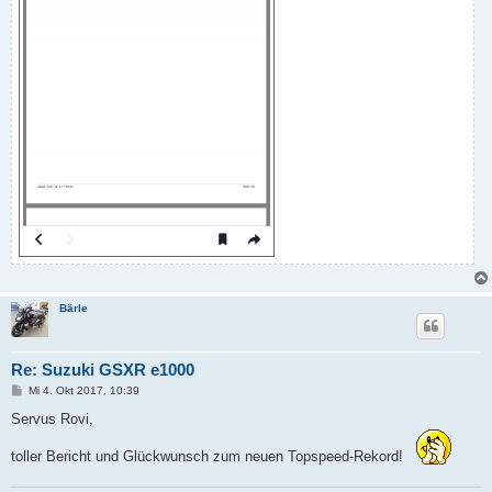
Bärle
Re: Suzuki GSXR e1000
B
Mi 4. Okt 2017, 10:39
e
i
Servus Rovi,
t
r
toller Bericht und Glückwunsch zum neuen Topspeed-Rekord!
a
g