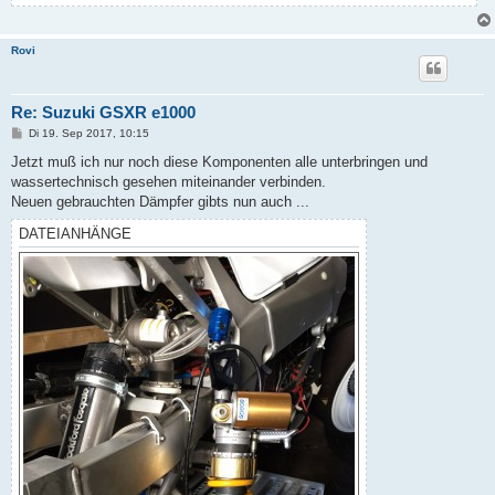
Rovi
Re: Suzuki GSXR e1000
B
Di 19. Sep 2017, 10:15
e
i
Jetzt muß ich nur noch diese Komponenten alle unterbringen und
t
wassertechnisch gesehen miteinander verbinden.
r
a
Neuen gebrauchten Dämpfer gibts nun auch ...
g
DATEIANHÄNGE