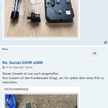
Rovi
Re: Suzuki GSXR e1000
B
Fr 22. Sep 2017, 08:42
e
i
Neues Geweih ist nun auch eingetroffen.
t
Nun isoliere ich den Kondensator (Gag), um ihn später über einen Kilo zu
r
a
erleichtern.
g
DATEIANHÄNGE