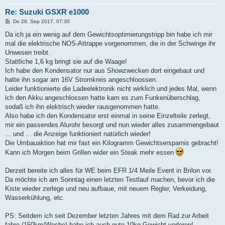
Re: Suzuki GSXR e1000
B
Do 28. Sep 2017, 07:30
e
i
Da ich ja ein wenig auf dem Gewichtsoptimierungstripp bin habe ich mir
t
mal die elektrische NOS-Attrappe vorgenommen, die in der Schwinge ihr
r
a
Unwesen treibt.
g
Stattliche 1,6 kg bringt sie auf die Waage!
Ich habe den Kondensator nur aus Showzwecken dort eingebaut und
hatte ihn sogar am 16V Stromkreis angeschloossen.
Leider funktionierte die Ladeelektronik nicht wirklich und jedes Mal, wenn
ich den Akku angeschlossen hatte kam es zum Funkenüberschlag,
sodaß ich ihn elektrisch wieder rausgenommen hatte.
Also habe ich den Kondensator erst einmal in seine Einzelteile zerlegt,
mir ein passendes Alurohr besorgt und nun wieder alles zusammengebaut
... und ... die Anzeige funktioniert natürlich wieder!
Die Umbauaktion hat mir fast ein Kilogramm Gewichtsersparnis gebracht!
Kann ich Morgen beim Grillen wider ein Steak mehr essen
Derzeit bereite ich alles für WE beim EFR 1/4 Meile Event in Brilon vor.
Da möchte ich am Sonntag einen letzten Testlauf machen, bevor ich die
Kiste wieder zerlege und neu aufbaue, mit neuem Regler, Verkeidung,
Wasserkühlung, etc.
PS: Seitdem ich seit Dezember letzten Jahres mit dem Rad zur Arbeit
fahre (150km/Woche) habe ich auch gute 10kg Gewicht verloren!