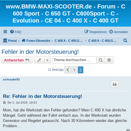
www.BMW-MAXI-SCOOTER.de - Forum - C
600 Sport - C 650 GT - C600Sport - C -
Evolution - CE 04 - C 400 X - C 400 GT
FAQ
Registrieren
Anmelden
S
Portal
Foren-Übersicht
C 400 X - C 400 GT - BMW Scooter
C 400 X - C 400 GT - Technik
u
Fehler in der Motorsteuerung!
c
Suche
Erweiterte
Antworten
h
e
1
2
Vorherige
11 Beiträge
schraube92
Re: Fehler in der Motorsteuerung!
B
Do 2. Jul 2026, 19:01
e
i
Moin, hat die Werkstatt den Fehler gefunden? Mein C 400 X hat ähnliche
t
Mängel. Geht während der Fahrt einfach aus. In der Werkstatt wurden
r
a
Generator und Regelet getauscht. Nach 30 Kilometern wieder das gleiche
g
Problem….