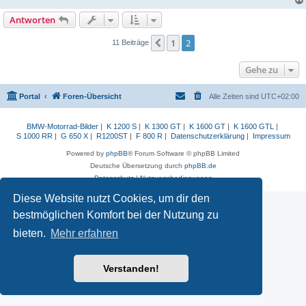
Antworten
1
2
Vorherige
11 Beiträge
Gehe zu
Portal
Foren-Übersicht
Alle Zeiten sind
UTC+02:00
BMW-Motorrad-Bilder
|
K 1200 S
|
K 1300 GT
|
K 1600 GT
|
K 1600 GTL
|
S 1000 RR
|
G 650 X
|
R1200ST
|
F 800 R
|
Datenschutzerklärung
|
Impressum
Powered by
phpBB
® Forum Software © phpBB Limited
Deutsche Übersetzung durch
phpBB.de
Datenschutz
|
Nutzungsbedingungen
Diese Website nutzt Cookies, um dir den
bestmöglichen Komfort bei der Nutzung zu
bieten.
Mehr erfahren
Verstanden!