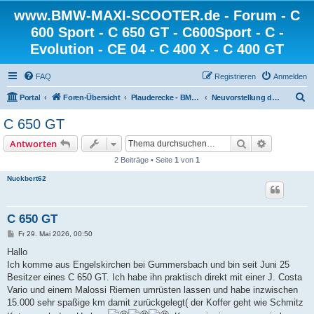
www.BMW-MAXI-SCOOTER.de - Forum - C
600 Sport - C 650 GT - C600Sport - C -
Evolution - CE 04 - C 400 X - C 400 GT
FAQ
Registrieren
Anmelden
S
Portal
Foren-Übersicht
Plauderecke - BMW-MAXI-SCOOTER.de
Neuvorstellung der User
u
C 650 GT
c
Suche
Erweiterte
Antworten
h
2 Beiträge • Seite
1
von
1
e
Nuckbert62
C 650 GT
B
Fr 29. Mai 2026, 00:50
e
i
Hallo
t
Ich komme aus Engelskirchen bei Gummersbach und bin seit Juni 25
r
a
Besitzer eines C 650 GT. Ich habe ihn praktisch direkt mit einer J. Costa
g
Vario und einem Malossi Riemen umrüsten lassen und habe inzwischen
15.000 sehr spaßige km damit zurückgelegt( der Koffer geht wie Schmitz