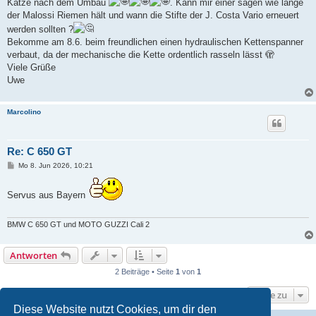
Katze nach dem Umbau
. Kann mir einer sagen wie lange
der Malossi Riemen hält und wann die Stifte der J. Costa Vario erneuert
werden sollten ?
Bekomme am 8.6. beim freundlichen einen hydraulischen Kettenspanner
verbaut, da der mechanische die Kette ordentlich rasseln lässt 🫣
Viele Grüße
Uwe
Marcolino
Re: C 650 GT
B
Mo 8. Jun 2026, 10:21
e
i
t
Servus aus Bayern
r
a
g
BMW C 650 GT und MOTO GUZZI Cali 2
Antworten
2 Beiträge • Seite
1
von
1
Gehe zu
Diese Website nutzt Cookies, um dir den