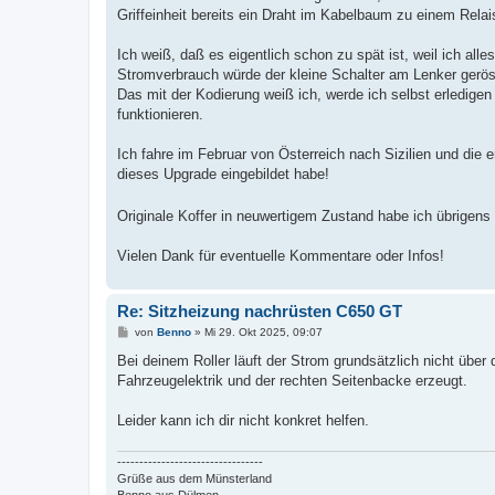
Griffeinheit bereits ein Draht im Kabelbaum zu einem Relai
Ich weiß, daß es eigentlich schon zu spät ist, weil ich al
Stromverbrauch würde der kleine Schalter am Lenker gerös
Das mit der Kodierung weiß ich, werde ich selbst erledig
funktionieren.
Ich fahre im Februar von Österreich nach Sizilien und die 
dieses Upgrade eingebildet habe!
Originale Koffer in neuwertigem Zustand habe ich übrige
Vielen Dank für eventuelle Kommentare oder Infos!
Re: Sitzheizung nachrüsten C650 GT
B
von
Benno
»
Mi 29. Okt 2025, 09:07
e
i
Bei deinem Roller läuft der Strom grundsätzlich nicht über d
t
Fahrzeugelektrik und der rechten Seitenbacke erzeugt.
r
a
g
Leider kann ich dir nicht konkret helfen.
---------------------------------
Grüße aus dem Münsterland
Benno aus Dülmen