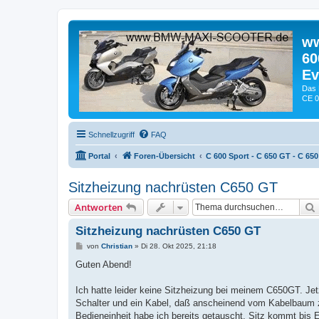
ww
60
Ev
Das 
CE 0
Schnellzugriff
FAQ
Portal
Foren-Übersicht
C 600 Sport - C 650 GT - C 650
Sitzheizung nachrüsten C650 GT
Antworten
Sitzheizung nachrüsten C650 GT
B
von
Christian
»
Di 28. Okt 2025, 21:18
e
i
Guten Abend!
t
r
a
Ich hatte leider keine Sitzheizung bei meinem C650GT. Jetz
g
Schalter und ein Kabel, daß anscheinend vom Kabelbaum zu
Bedieneinheit habe ich bereits getauscht, Sitz kommt bis