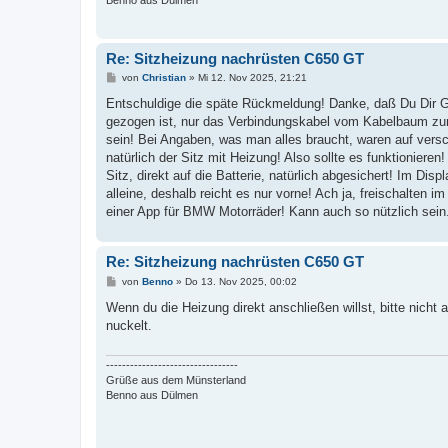
Re: Sitzheizung nachrüsten C650 GT
B
von
Christian
»
Mi 12. Nov 2025, 21:21
e
i
Entschuldige die späte Rückmeldung! Danke, daß Du Dir G
t
gezogen ist, nur das Verbindungskabel vom Kabelbaum zur 
r
a
sein! Bei Angaben, was man alles braucht, waren auf vers
g
natürlich der Sitz mit Heizung! Also sollte es funktionier
Sitz, direkt auf die Batterie, natürlich abgesichert! Im Dis
alleine, deshalb reicht es nur vorne! Ach ja, freischalten
einer App für BMW Motorräder! Kann auch so nützlich sein. 
Re: Sitzheizung nachrüsten C650 GT
B
von
Benno
»
Do 13. Nov 2025, 00:02
e
i
Wenn du die Heizung direkt anschließen willst, bitte nicht a
t
nuckelt.
r
a
g
---------------------------------
Grüße aus dem Münsterland
Benno aus Dülmen