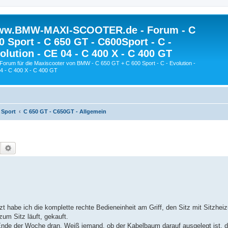
w.BMW-MAXI-SCOOTER.de - Forum - C
0 Sport - C 650 GT - C600Sport - C -
olution - CE 04 - C 400 X - C 400 GT
Forum für die Maxiscooter von BMW - C 650 GT + C 600 Sport - C - Evolution -
4 - C 400 X - C 400 GT
 Sport
C 650 GT - C650GT - Allgemein
Suche
Erweiterte Suche
t habe ich die komplette rechte Bedieneinheit am Griff, den Sitz mit Sitzhei
m Sitz läuft, gekauft.
 Ende der Woche dran. Weiß jemand, ob der Kabelbaum darauf ausgelegt ist, 