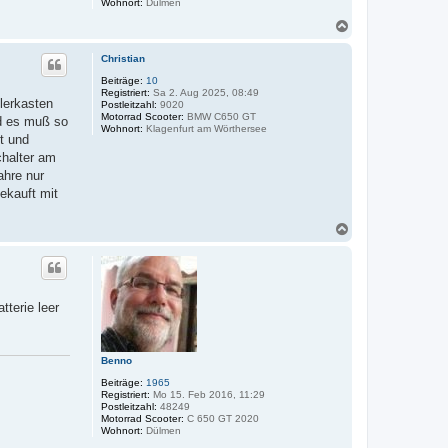
Wohnort:
Dülmen
N
a
c
Christian
h
o
Beiträge:
10
Registriert:
Sa 2. Aug 2025, 08:49
b
lerkasten
Postleitzahl:
9020
e
Motorrad Scooter:
BMW C650 GT
nd es muß so
n
Wohnort:
Klagenfurt am Wörthersee
t und
chalter am
ahre nur
ekauft mit
N
a
c
h
o
b
tterie leer
e
n
Benno
Beiträge:
1965
Registriert:
Mo 15. Feb 2016, 11:29
Postleitzahl:
48249
Motorrad Scooter:
C 650 GT 2020
Wohnort:
Dülmen