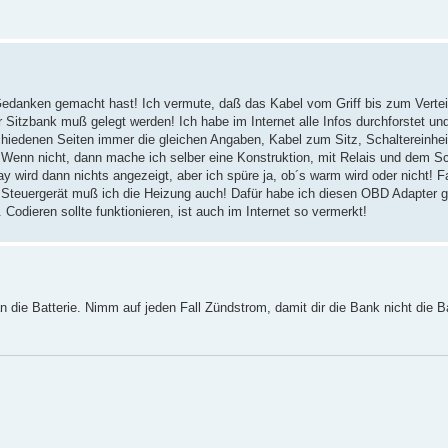
edanken gemacht hast! Ich vermute, daß das Kabel vom Griff bis zum Vertei
Sitzbank muß gelegt werden! Ich habe im Internet alle Infos durchforstet u
chiedenen Seiten immer die gleichen Angaben, Kabel zum Sitz, Schaltereinhei
en! Wenn nicht, dann mache ich selber eine Konstruktion, mit Relais und dem S
play wird dann nichts angezeigt, aber ich spüre ja, ob´s warm wird oder nicht! F
 im Steuergerät muß ich die Heizung auch! Dafür habe ich diesen OBD Adapter g
Codieren sollte funktionieren, ist auch im Internet so vermerkt!
n die Batterie. Nimm auf jeden Fall Zündstrom, damit dir die Bank nicht die Ba