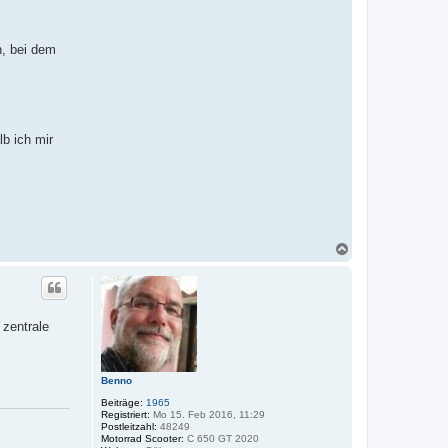
n, bei dem
lb ich mir
N
a
c
h
o
b
 zentrale
e
n
Benno
Beiträge:
1965
Registriert:
Mo 15. Feb 2016, 11:29
Postleitzahl:
48249
Motorrad Scooter:
C 650 GT 2020