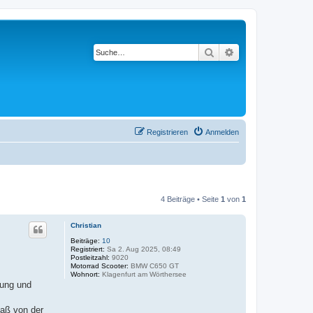
Suche
Erweiterte Suche
Registrieren
Anmelden
4 Beiträge • Seite
1
von
1
Christian
Beiträge:
10
Registriert:
Sa 2. Aug 2025, 08:49
Postleitzahl:
9020
Motorrad Scooter:
BMW C650 GT
Wohnort:
Klagenfurt am Wörthersee
zung und
daß von der