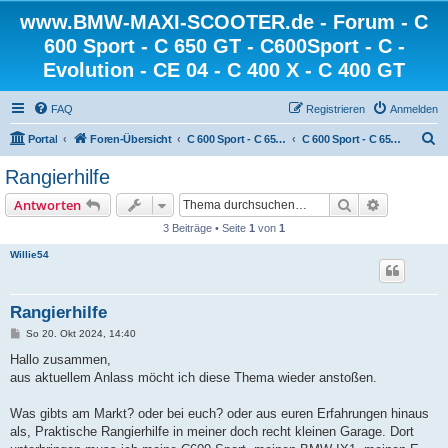
www.BMW-MAXI-SCOOTER.de - Forum - C
600 Sport - C 650 GT - C600Sport - C -
Evolution - CE 04 - C 400 X - C 400 GT
FAQ
Registrieren
Anmelden
S
Portal
Foren-Übersicht
C 600 Sport - C 650 GT - C 650 Sport
C 600 Sport - C 650 Sport - Allgemein
u
Rangierhilfe
c
Suche
Erweiterte
Antworten
h
3 Beiträge • Seite
1
von
1
e
Willie54
Rangierhilfe
B
So 20. Okt 2024, 14:40
e
i
Hallo zusammen,
t
aus aktuellem Anlass möcht ich diese Thema wieder anstoßen.
r
a
g
Was gibts am Markt? oder bei euch? oder aus euren Erfahrungen hinaus
als, Praktische Rangierhilfe in meiner doch recht kleinen Garage. Dort