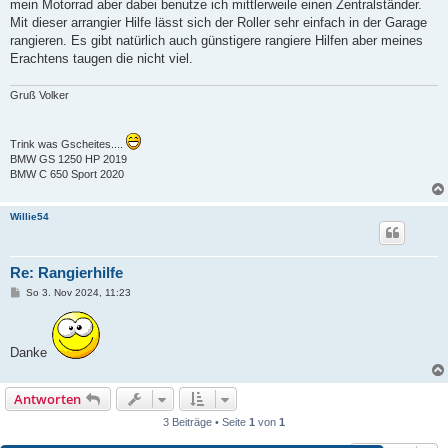
mein Motorrad aber dabei benutze ich mittlerweile einen Zentralständer.
Mit dieser arrangier Hilfe lässt sich der Roller sehr einfach in der Garage
rangieren. Es gibt natürlich auch günstigere rangiere Hilfen aber meines
Erachtens taugen die nicht viel.
Gruß Volker
Trink was Gscheites....
BMW GS 1250 HP 2019
BMW C 650 Sport 2020
Willie54
Re: Rangierhilfe
B
So 3. Nov 2024, 11:23
e
i
t
r
Danke
a
g
Antworten
3 Beiträge • Seite
1
von
1