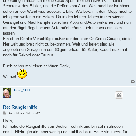
unterbringen muss ich meine C600 Sport, meinen BMW IX1, meinen E-
Scooter & das E-bike, und die Reifen vom Auto. Was machbar ist hängt
schon an der Wand wie: Scooter, E-bike, Wallbox. mit dem Möpp möchte
ich gerne weiter in die Ecken. Da in den letzten Jahren immer wieder
Gerangel und Machkämpfe zwischen Möpp und Auto vorkamen, und nun
mit den Nigel Nagel neuem Auto möchte/muss ich mir was einfallen
lassen.
Bin offen für alle Vorschläge, außer der der einer Größeren Garage, die ist
hier weit und breit nicht zu bekommen. Weit und bereit sind alle
angebotenen Garagen in den 60igern erbaut, für Käfer, Kadett maximal
noch für Rekord oder Taunus.
Euch schon mal einen schönen Dank,
Wilfried
Leon_1200
Re: Rangierhilfe
B
So 3. Nov 2024, 00:42
e
i
Hallo,
t
Ich habe die Rangierhilfe von Becker-Technik und bin sehr zufrieden
r
a
damit. Nicht günstig, aber wertig und stabil gebaut. Hatte sie zuerst für
g