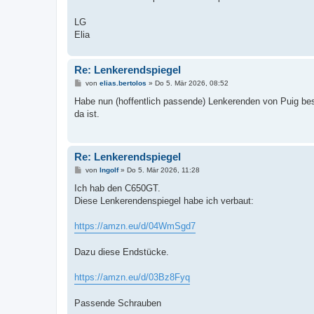
LG
Elia
Re: Lenkerendspiegel
B
von
elias.bertolos
»
Do 5. Mär 2026, 08:52
e
i
Habe nun (hoffentlich passende) Lenkerenden von Puig bes
t
da ist.
r
a
g
Re: Lenkerendspiegel
B
von
Ingolf
»
Do 5. Mär 2026, 11:28
e
i
Ich hab den C650GT.
t
Diese Lenkerendenspiegel habe ich verbaut:
r
a
g
https://amzn.eu/d/04WmSgd7
Dazu diese Endstücke.
https://amzn.eu/d/03Bz8Fyq
Passende Schrauben