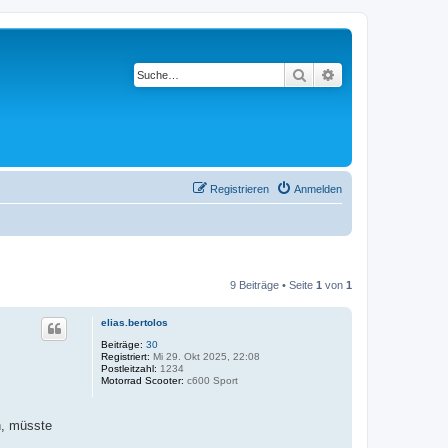
Suche
Erweiterte Suche
Registrieren
Anmelden
9 Beiträge • Seite
1
von
1
elias.bertolos
Beiträge:
30
Registriert:
Mi 29. Okt 2025, 22:08
Postleitzahl:
1234
Motorrad Scooter:
c600 Sport
n, müsste