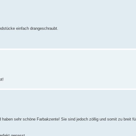
ndstücke einfach drangeschraubt.
pt!
aben sehr schöne Farbakzente! Sie sind jedoch zöllig und somit zu breit fü
erfekt gepasst.