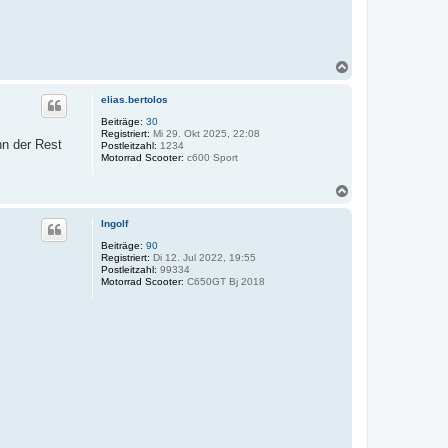
N
a
c
elias.bertolos
h
o
Beiträge:
30
Registriert:
Mi 29. Okt 2025, 22:08
b
nn der Rest
Postleitzahl:
1234
e
Motorrad Scooter:
c600 Sport
n
N
a
c
Ingolf
h
o
Beiträge:
90
Registriert:
Di 12. Jul 2022, 19:55
b
Postleitzahl:
99334
e
Motorrad Scooter:
C650GT Bj 2018
n