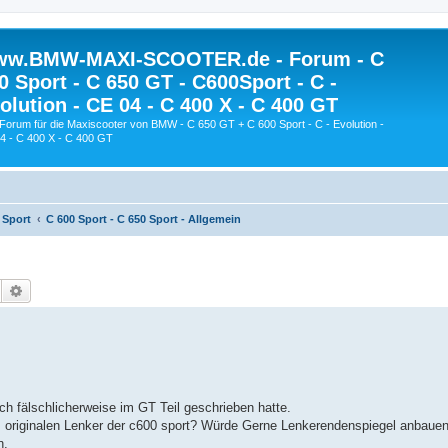
w.BMW-MAXI-SCOOTER.de - Forum - C
0 Sport - C 650 GT - C600Sport - C -
olution - CE 04 - C 400 X - C 400 GT
Forum für die Maxiscooter von BMW - C 650 GT + C 600 Sport - C - Evolution -
4 - C 400 X - C 400 GT
 Sport
C 600 Sport - C 650 Sport - Allgemein
Suche
Erweiterte Suche
h fälschlicherweise im GT Teil geschrieben hatte.
m originalen Lenker der c600 sport? Würde Gerne Lenkerendenspiegel anbaue
n.