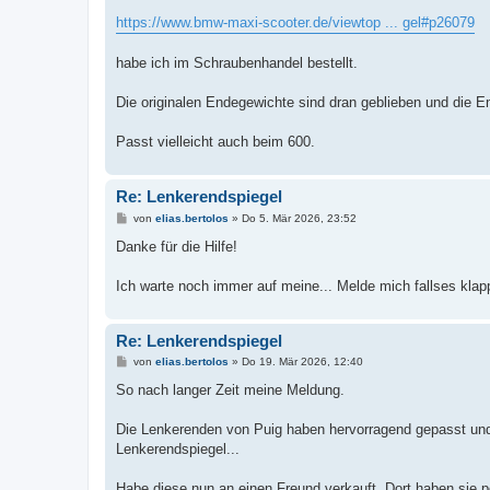
https://www.bmw-maxi-scooter.de/viewtop ... gel#p26079
habe ich im Schraubenhandel bestellt.
Die originalen Endegewichte sind dran geblieben und die E
Passt vielleicht auch beim 600.
Re: Lenkerendspiegel
B
von
elias.bertolos
»
Do 5. Mär 2026, 23:52
e
i
Danke für die Hilfe!
t
r
a
Ich warte noch immer auf meine... Melde mich fallses klap
g
Re: Lenkerendspiegel
B
von
elias.bertolos
»
Do 19. Mär 2026, 12:40
e
i
So nach langer Zeit meine Meldung.
t
r
a
Die Lenkerenden von Puig haben hervorragend gepasst und h
g
Lenkerendspiegel...
Habe diese nun an einen Freund verkauft. Dort haben sie p