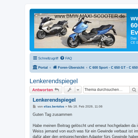
ww
60
Ev
Das 
CE 0
Schnellzugriff
FAQ
Portal
Foren-Übersicht
C 600 Sport - C 650 GT - C 650
Lenkerendspiegel
Antworten
Lenkerendspiegel
B
von
elias.bertolos
»
Mo 16. Feb 2026, 11:06
e
i
Guten Tag zusammen
t
r
a
Habe meinen Beitrag gelöscht und erneut hochgeladen da ic
g
Weiss jemand von euch was für ein Gewinde verbaut ist i
dafür aber den entsprechenden Adapter fürs Gewinde habe