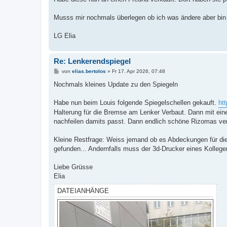
Musss mir nochmals überlegen ob ich was ändere aber bin
LG Elia
Re: Lenkerendspiegel
B
von
elias.bertolos
»
Fr 17. Apr 2026, 07:48
e
i
Nochmals kleines Update zu den Spiegeln
t
r
a
Habe nun beim Louis folgende Spiegelschellen gekauft.
ht
g
Halterung für die Bremse am Lenker Verbaut. Dann mit ei
nachfeilen damits passt. Dann endlich schöne Rizomas ver
Kleine Restfrage: Weiss jemand ob es Abdeckungen für die 
gefunden... Andernfalls muss der 3d-Drucker eines Kollege
Liebe Grüsse
Elia
DATEIANHÄNGE