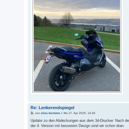
Re: Lenkerendspiegel
B
von
elias.bertolos
»
Mo 27. Apr 2026, 14:45
e
i
Update zu den Abdeckungen aus dem 3d-Drucker. Nach dem
t
der 4. Version mit besserem Design sind wir schon dran.
r