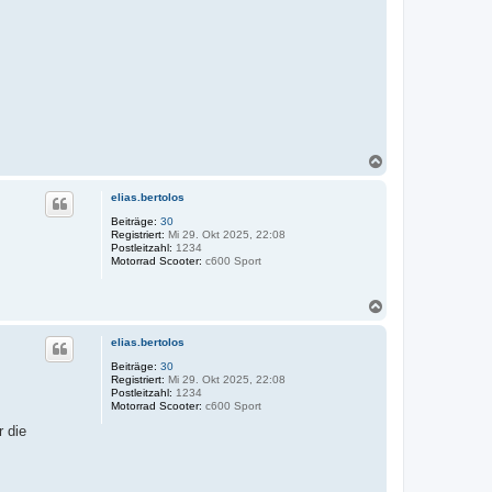
N
a
c
elias.bertolos
h
o
Beiträge:
30
Registriert:
Mi 29. Okt 2025, 22:08
b
Postleitzahl:
1234
e
Motorrad Scooter:
c600 Sport
n
N
a
c
elias.bertolos
h
o
Beiträge:
30
Registriert:
Mi 29. Okt 2025, 22:08
b
Postleitzahl:
1234
e
Motorrad Scooter:
c600 Sport
n
r die