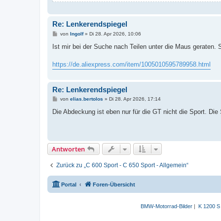
Re: Lenkerendspiegel
B
von
Ingolf
»
Di 28. Apr 2026, 10:06
e
i
Ist mir bei der Suche nach Teilen unter die Maus geraten.
t
r
a
https://de.aliexpress.com/item/1005010595789958.html
g
Re: Lenkerendspiegel
B
von
elias.bertolos
»
Di 28. Apr 2026, 17:14
e
i
Die Abdeckung ist eben nur für die GT nicht die Sport. Die
t
r
a
g
Antworten
Zurück zu „C 600 Sport - C 650 Sport - Allgemein“
Portal
Foren-Übersicht
BMW-Motorrad-Bilder
|
K 1200 S