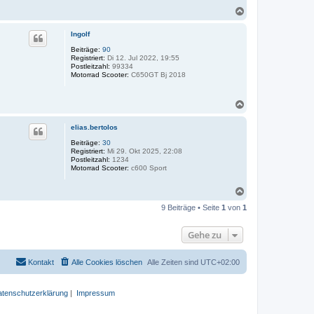
N
a
c
Ingolf
h
o
Beiträge:
90
Registriert:
Di 12. Jul 2022, 19:55
b
Postleitzahl:
99334
e
Motorrad Scooter:
C650GT Bj 2018
n
N
a
c
elias.bertolos
h
o
Beiträge:
30
Registriert:
Mi 29. Okt 2025, 22:08
b
Postleitzahl:
1234
e
Motorrad Scooter:
c600 Sport
n
N
a
9 Beiträge • Seite
1
von
1
c
h
o
Gehe zu
b
e
n
Kontakt
Alle Cookies löschen
Alle Zeiten sind
UTC+02:00
tenschutzerklärung
|
Impressum