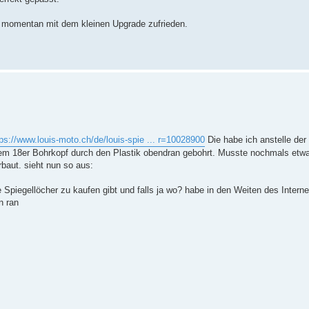
 momentan mit dem kleinen Upgrade zufrieden.
tps://www.louis-moto.ch/de/louis-spie ... r=10028900
Die habe ich anstelle der 
nem 18er Bohrkopf durch den Plastik obendran gebohrt. Musste nochmals etw
baut. sieht nun so aus:
Spiegellöcher zu kaufen gibt und falls ja wo? habe in den Weiten des Interne
n ran