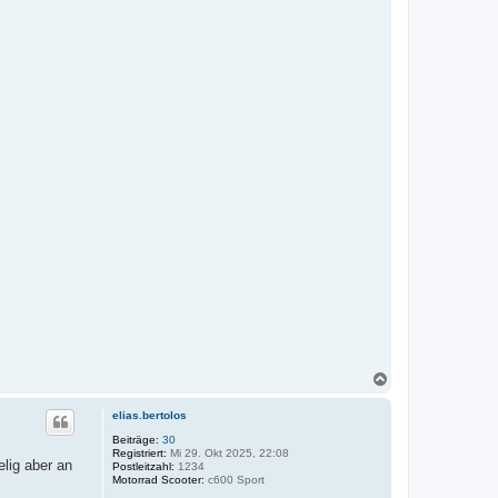
N
a
c
elias.bertolos
h
o
Beiträge:
30
Registriert:
Mi 29. Okt 2025, 22:08
b
lig aber an
Postleitzahl:
1234
e
Motorrad Scooter:
c600 Sport
n