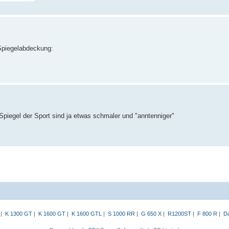
 Spiegelabdeckung:
 Spiegel der Sport sind ja etwas schmaler und "anntenniger"
|
K 1300 GT
|
K 1600 GT
|
K 1600 GTL
|
S 1000 RR
|
G 650 X
|
R1200ST
|
F 800 R
|
Da