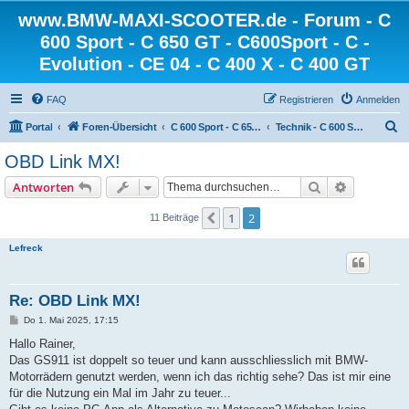
www.BMW-MAXI-SCOOTER.de - Forum - C
600 Sport - C 650 GT - C600Sport - C -
Evolution - CE 04 - C 400 X - C 400 GT
FAQ
Registrieren
Anmelden
S
Portal
Foren-Übersicht
C 600 Sport - C 650 GT - C 650 Sport
Technik - C 600 Sport - C 650 GT - C600Sport - C650GT
u
OBD Link MX!
c
Suche
Erweiterte
Antworten
h
e
1
2
Vorherige
11 Beiträge
Lefreck
Re: OBD Link MX!
B
Do 1. Mai 2025, 17:15
e
i
Hallo Rainer,
t
Das GS911 ist doppelt so teuer und kann ausschliesslich mit BMW-
r
a
Motorrädern genutzt werden, wenn ich das richtig sehe? Das ist mir eine
g
für die Nutzung ein Mal im Jahr zu teuer...