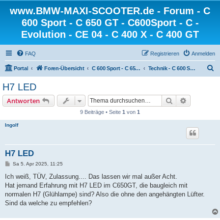
www.BMW-MAXI-SCOOTER.de - Forum - C
600 Sport - C 650 GT - C600Sport - C -
Evolution - CE 04 - C 400 X - C 400 GT
FAQ
Registrieren
Anmelden
S
Portal
Foren-Übersicht
C 600 Sport - C 650 GT - C 650 Sport
Technik - C 600 Sport - C 650 GT - C600Sport - C650GT
u
H7 LED
c
Suche
Erweiterte
Antworten
h
9 Beiträge • Seite
1
von
1
e
Ingolf
H7 LED
B
Sa 5. Apr 2025, 11:25
e
i
Ich weiß, TÜV, Zulassung.... Das lassen wir mal außer Acht.
t
Hat jemand Erfahrung mit H7 LED im C650GT, die baugleich mit
r
a
normalen H7 (Glühlampe) sind? Also die ohne den angehängten Lüfter.
g
Sind da welche zu empfehlen?