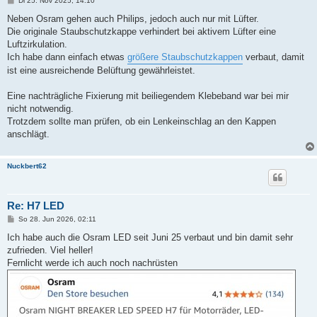
Di 25. Nov 2025, 14:10
e
i
Neben Osram gehen auch Philips, jedoch auch nur mit Lüfter.
t
Die originale Staubschutzkappe verhindert bei aktivem Lüfter eine
r
a
Luftzirkulation.
g
Ich habe dann einfach etwas
größere Staubschutzkappen
verbaut, damit
ist eine ausreichende Belüftung gewährleistet.
Eine nachträgliche Fixierung mit beiliegendem Klebeband war bei mir
nicht notwendig.
Trotzdem sollte man prüfen, ob ein Lenkeinschlag an den Kappen
anschlägt.
Nuckbert62
Re: H7 LED
B
So 28. Jun 2026, 02:11
e
i
Ich habe auch die Osram LED seit Juni 25 verbaut und bin damit sehr
t
zufrieden. Viel heller!
r
a
Fernlicht werde ich auch noch nachrüsten
g