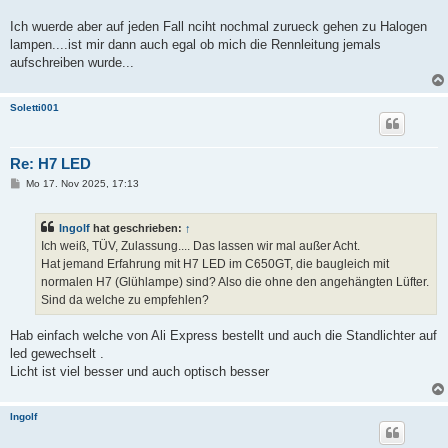
Ich wuerde aber auf jeden Fall nciht nochmal zurueck gehen zu Halogen
lampen....ist mir dann auch egal ob mich die Rennleitung jemals
aufschreiben wurde...
Soletti001
Re: H7 LED
B
Mo 17. Nov 2025, 17:13
e
i
t
Ingolf
hat geschrieben:
↑
r
a
Ich weiß, TÜV, Zulassung.... Das lassen wir mal außer Acht.
g
Hat jemand Erfahrung mit H7 LED im C650GT, die baugleich mit
normalen H7 (Glühlampe) sind? Also die ohne den angehängten Lüfter.
Sind da welche zu empfehlen?
Hab einfach welche von Ali Express bestellt und auch die Standlichter auf
led gewechselt .
Licht ist viel besser und auch optisch besser
Ingolf