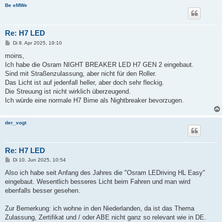
Be eMWe
Re: H7 LED
B
Di 8. Apr 2025, 19:10
e
i
moins,
t
Ich habe die Osram NIGHT BREAKER LED H7 GEN 2 eingebaut.
r
a
Sind mit Straßenzulassung, aber nicht für den Roller.
g
Das Licht ist auf jedenfall heller, aber doch sehr fleckig.
Die Streuung ist nicht wirklich überzeugend.
Ich würde eine normale H7 Birne als Nightbreaker bevorzugen.
der_vogt
Re: H7 LED
B
Di 10. Jun 2025, 10:54
e
i
Also ich habe seit Anfang des Jahres die "Osram LEDriving HL Easy"
t
eingebaut. Wesentlich besseres Licht beim Fahren und man wird
r
a
ebenfalls besser gesehen.
g
Zur Bemerkung: ich wohne in den Niederlanden, da ist das Thema
Zulassung, Zertifikat und / oder ABE nicht ganz so relevant wie in DE.