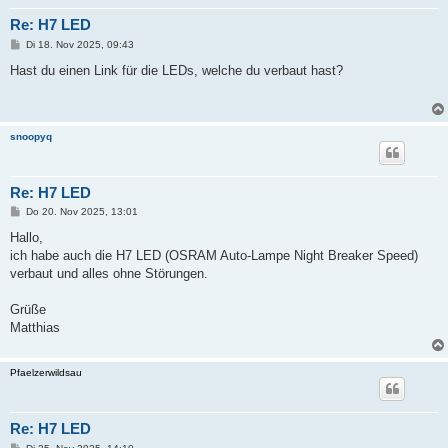
Re: H7 LED
B
Di 18. Nov 2025, 09:43
e
i
Hast du einen Link für die LEDs, welche du verbaut hast?
t
r
a
g
snoopyq
Re: H7 LED
B
Do 20. Nov 2025, 13:01
e
i
Hallo,
t
ich habe auch die H7 LED (OSRAM Auto-Lampe Night Breaker Speed)
r
a
verbaut und alles ohne Störungen.
g
Grüße
Matthias
Pfaelzerwildsau
Re: H7 LED
B