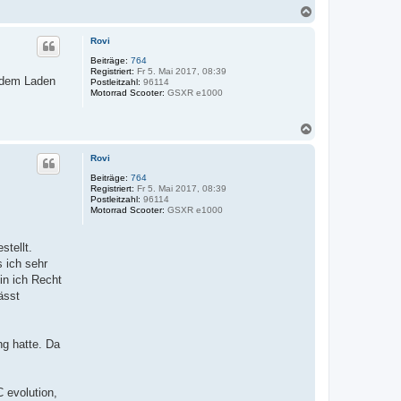
N
a
c
Rovi
h
o
Beiträge:
764
Registriert:
Fr 5. Mai 2017, 08:39
b
t dem Laden
Postleitzahl:
96114
e
Motorrad Scooter:
GSXR e1000
n
N
a
c
Rovi
h
o
Beiträge:
764
Registriert:
Fr 5. Mai 2017, 08:39
b
Postleitzahl:
96114
e
Motorrad Scooter:
GSXR e1000
n
tellt.
 ich sehr
in ich Recht
ässt
ng hatte. Da
 evolution,