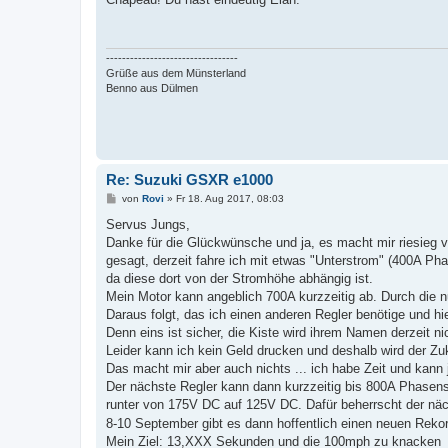
t
r
a
g
---------------------------------
Grüße aus dem Münsterland
Benno aus Dülmen
Re: Suzuki GSXR e1000
B
von
Rovi
»
Fr 18. Aug 2017, 08:03
e
i
Servus Jungs,
t
Danke für die Glückwünsche und ja, es macht mir riesieg 
r
a
gesagt, derzeit fahre ich mit etwas "Unterstrom" (400A Ph
g
da diese dort von der Stromhöhe abhängig ist.
Mein Motor kann angeblich 700A kurzzeitig ab. Durch die nu
Daraus folgt, das ich einen anderen Regler benötige und h
Denn eins ist sicher, die Kiste wird ihrem Namen derzeit n
Leider kann ich kein Geld drucken und deshalb wird der 
Das macht mir aber auch nichts ... ich habe Zeit und kann j
Der nächste Regler kann dann kurzzeitig bis 800A Phasens
runter von 175V DC auf 125V DC. Dafür beherrscht der näc
8-10 September gibt es dann hoffentlich einen neuen Reko
Mein Ziel: 13,XXX Sekunden und die 100mph zu knacken