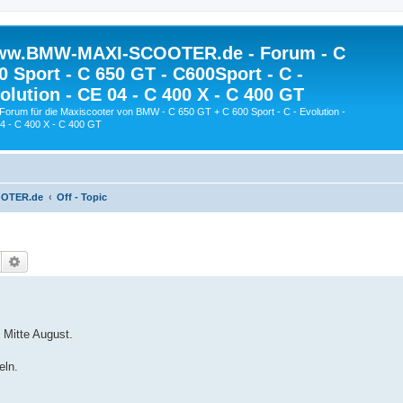
w.BMW-MAXI-SCOOTER.de - Forum - C
0 Sport - C 650 GT - C600Sport - C -
olution - CE 04 - C 400 X - C 400 GT
Forum für die Maxiscooter von BMW - C 650 GT + C 600 Sport - C - Evolution -
4 - C 400 X - C 400 GT
OOTER.de
Off - Topic
Suche
Erweiterte Suche
 Mitte August.
eln.