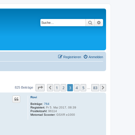
Suche
Erweiterte Suche
Registrieren
Anmelden
Seite
3
von
83
1
2
3
4
5
83
Vorherige
Nächste
825 Beiträge
…
Rovi
Beiträge:
764
Registriert:
Fr 5. Mai 2017, 08:39
Postleitzahl:
96114
Motorrad Scooter:
GSXR e1000