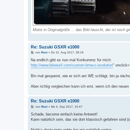
Motor in Originalgröße ... das Bild täuscht, der ist noch g
Re: Suzuki GSXR e1000
B
von
Rovi
»
Do 31. Aug 2017, 08:16
e
i
Na endlich gibt es nun mal Konkurrenz für mich:
t
http://www.bikeexif.com/custom-bmw-c-evolution
" onclick=
r
a
g
Bin mal gespannt, wie er sich am WE schlägt, bin ja nächs
Aber richtig vergleichen kann ich erst, wenn ich den neuen 
Re: Suzuki GSXR e1000
B
von
Rovi
»
Mo 4. Sep 2017, 10:47
e
i
Schade, become einfach keine Antwort!
t
Kann natürlich sein, das sie dort klassisch gefahren sind (o
r
a
g
Nicht´s desto trotz gehts bei mir natürlich weiter ...