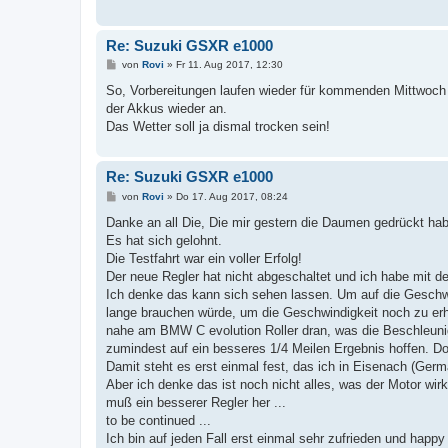
Re: Suzuki GSXR e1000
B
von
Rovi
»
Fr 11. Aug 2017, 12:30
e
i
So, Vorbereitungen laufen wieder für kommenden Mittwoch 
t
der Akkus wieder an.
r
a
Das Wetter soll ja dismal trocken sein!
g
Re: Suzuki GSXR e1000
B
von
Rovi
»
Do 17. Aug 2017, 08:24
e
i
Danke an all Die, Die mir gestern die Daumen gedrückt ha
t
Es hat sich gelohnt.
r
a
Die Testfahrt war ein voller Erfolg!
g
Der neue Regler hat nicht abgeschaltet und ich habe mit 
Ich denke das kann sich sehen lassen. Um auf die Geschw
lange brauchen würde, um die Geschwindigkeit noch zu erh
nahe am BMW C evolution Roller dran, was die Beschleun
zumindest auf ein besseres 1/4 Meilen Ergebnis hoffen. Do
Damit steht es erst einmal fest, das ich in Eisenach (Ger
Aber ich denke das ist noch nicht alles, was der Motor wir
muß ein besserer Regler her ...
to be continued ...
Ich bin auf jeden Fall erst einmal sehr zufrieden und happ