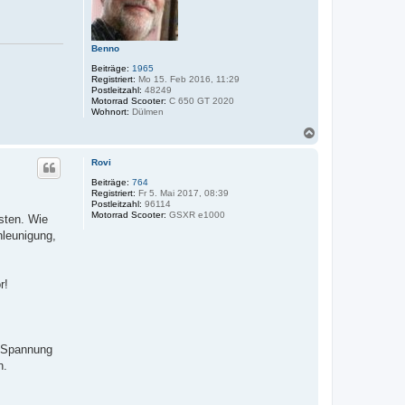
e
n
Benno
Beiträge:
1965
Registriert:
Mo 15. Feb 2016, 11:29
Postleitzahl:
48249
Motorrad Scooter:
C 650 GT 2020
Wohnort:
Dülmen
N
a
c
Rovi
h
o
Beiträge:
764
Registriert:
Fr 5. Mai 2017, 08:39
b
Postleitzahl:
96114
e
Motorrad Scooter:
GSXR e1000
sten. Wie
n
hleunigung,
r!
r Spannung
n.