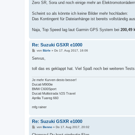
Zero SR, Sora und noch einige mehr an Elektromotorrädern
Scheint so als könnte ich keine Bilder mehr hochladen:
Das Kontingent für Dateianhänge ist bereits vollständig au
Naja, Top Speed lag laut Garmin GPS System bei
200,49 
Re: Suzuki GSXR e1000
B
von
Bärle
»
Do 17. Aug 2017, 16:06
e
i
Servus,
t
r
toll das es geklappt hat. Viel Spaß noch bei weiteren Tes
a
g
Je mehr Kurven desto besser!
Ducati M900ie
BMW C600Sport
Ducati Multistrada V2S Travel
Aprilia Tuareg 660
mfg rainer
Re: Suzuki GSXR e1000
B
von
Benno
»
Do 17. Aug 2017, 20:02
e
i
Chapeau! Du hast eindeutig Elan.