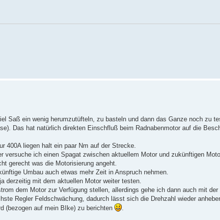
viel Saß ein wenig herumzutüfteln, zu basteln und dann das Ganze noch zu te
ase). Das hat natürlich direkten Einschfluß beim Radnabenmotor auf die Besc
r 400A liegen halt ein paar Nm auf der Strecke.
ier versuche ich einen Spagat zwischen aktuellem Motor und zukünftigen Moto
icht gerecht was die Motorisierung angeht.
Zukünftige Umbau auch etwas mehr Zeit in Anspruch nehmen.
a derzeitig mit dem aktuellen Motor weiter testen.
trom dem Motor zur Verfügung stellen, allerdings gehe ich dann auch mit de
hste Regler Feldschwächung, dadurch lässt sich die Drehzahl wieder anhebe
rd (bezogen auf mein BIke) zu berichten
.