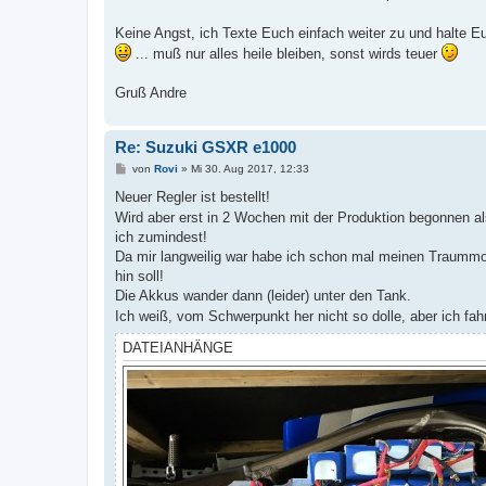
Keine Angst, ich Texte Euch einfach weiter zu und halte 
... muß nur alles heile bleiben, sonst wirds teuer
Gruß Andre
Re: Suzuki GSXR e1000
B
von
Rovi
»
Mi 30. Aug 2017, 12:33
e
i
Neuer Regler ist bestellt!
t
Wird aber erst in 2 Wochen mit der Produktion begonnen 
r
a
ich zumindest!
g
Da mir langweilig war habe ich schon mal meinen Traummoto
hin soll!
Die Akkus wander dann (leider) unter den Tank.
Ich weiß, vom Schwerpunkt her nicht so dolle, aber ich fa
DATEIANHÄNGE