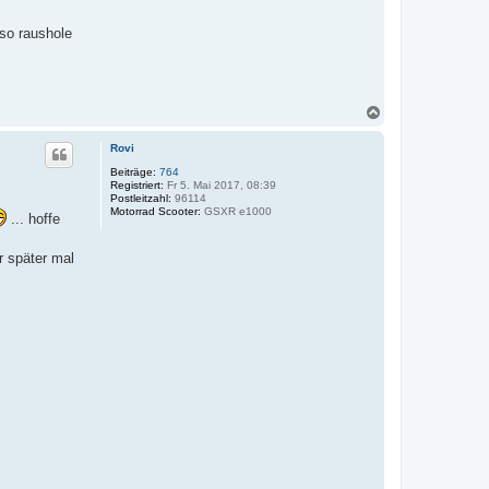
so raushole
N
a
c
Rovi
h
o
Beiträge:
764
Registriert:
Fr 5. Mai 2017, 08:39
b
Postleitzahl:
96114
e
Motorrad Scooter:
GSXR e1000
... hoffe
n
r später mal