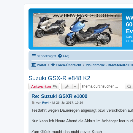
ww
60
Ev
Das 
CE 0
Schnellzugriff
FAQ
Portal
Foren-Übersicht
Plauderecke - BMW-MAXI-SC
Suzuki GSX-R e848 K2
Antworten
Re: Suzuki GSXR e1000
B
von
Rovi
»
Mi 26. Jul 2017, 10:29
e
i
Testfahrt wegen Dauerregen abgesagt bzw. verschoben auf
t
r
a
Nun kann ich Heute Abend die Akkus im Anhänger leer nud
g
Zum Glück macht das nicht soviel Krach.