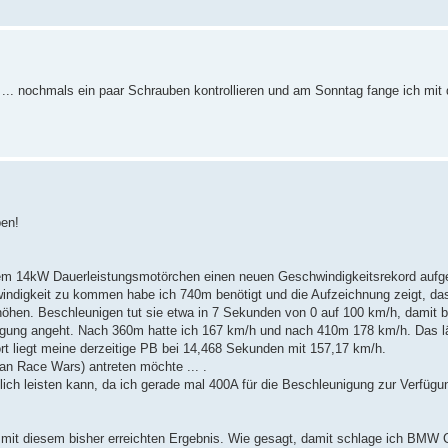
... nochmals ein paar Schrauben kontrollieren und am Sonntag fange ich mi
ben!
dem 14kW Dauerleistungsmotörchen einen neuen Geschwindigkeitsrekord aufges
indigkeit zu kommen habe ich 740m benötigt und die Aufzeichnung zeigt, das
öhen. Beschleunigen tut sie etwa in 7 Sekunden von 0 auf 100 km/h, damit b
igung angeht. Nach 360m hatte ich 167 km/h und nach 410m 178 km/h. Das l
rt liegt meine derzeitige PB bei 14,468 Sekunden mit 157,17 km/h.
man Race Wars) antreten möchte ... .
klich leisten kann, da ich gerade mal 400A für die Beschleunigung zur Verfügu
y mit diesem bisher erreichten Ergebnis. Wie gesagt, damit schlage ich BMW C