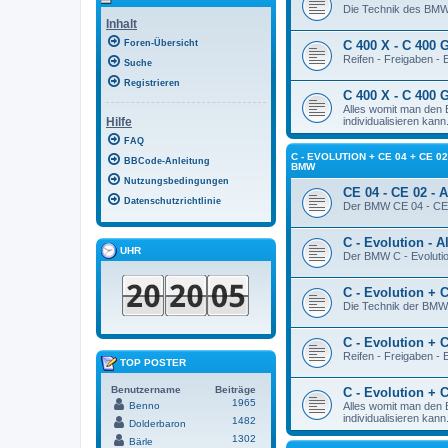
Die Technik des BMW
Inhalt
Foren-Übersicht
C 400 X - C 400 G
Reifen - Freigaben -
Suche
Registrieren
C 400 X - C 400 
Alles womit man den
Hilfe
individualisieren kann
FAQ
C - EVOLUTION + CE 04 + CE 
BBCode-Anleitung
BMW
Nutzungsbedingungen
CE 04 - CE 02 - 
Datenschutzrichtlinie
Der BMW CE 04 - CE 
C - Evolution - 
UHR
Der BMW C - Evolution
C - Evolution + 
Die Technik der BMW -
C - Evolution + C
Reifen - Freigaben -
TOP POSTER
Benutzername
Beiträge
C - Evolution + 
1965
Benno
Alles womit man den
individualisieren kann
1482
Dolderbaron
1302
Bärle