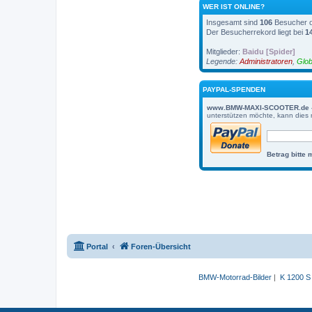
WER IST ONLINE?
Insgesamt sind
106
Besucher on
Der Besucherrekord liegt bei
1
Mitglieder:
Baidu [Spider]
Legende:
Administratoren
,
Glob
PAYPAL-SPENDEN
www.BMW-MAXI-SCOOTER.de - For
unterstützen möchte, kann dies 
Betrag bitte 
Portal
Foren-Übersicht
BMW-Motorrad-Bilder
|
K 1200 S