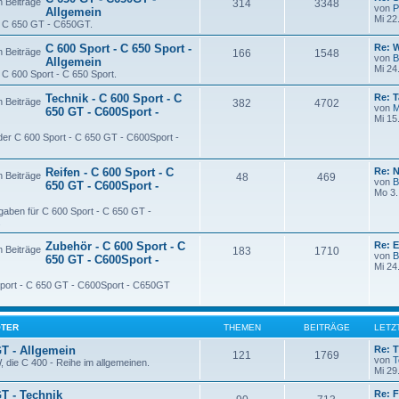
314
3348
von
P
Allgemein
Mi 22
ie C 650 GT - C650GT.
C 600 Sport - C 650 Sport -
Re: 
166
1548
von
B
Allgemein
Mi 24
e C 600 Sport - C 650 Sport.
Technik - C 600 Sport - C
Re: T
382
4702
von
M
650 GT - C600Sport -
Mi 15
 der C 600 Sport - C 650 GT - C600Sport -
Reifen - C 600 Sport - C
Re: 
48
469
von
B
650 GT - C600Sport -
Mo 3.
gaben für C 600 Sport - C 650 GT -
.
Zubehör - C 600 Sport - C
Re: 
183
1710
von
B
650 GT - C600Sport -
Mi 24
Sport - C 650 GT - C600Sport - C650GT
OTER
THEMEN
BEITRÄGE
LETZ
GT - Allgemein
Re: T
121
1769
von
T
 die C 400 - Reihe im allgemeinen.
Mi 29
GT - Technik
Re: F