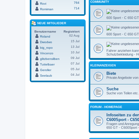
COMMUNITY
764
Rovi
714
Romiman
600 Sport - C 650 G
NEUE MITGLIEDER
Benutzername
Registriert
600 Sport - C 650 GT
02 Aug
Roland
15 Jul
Dwodwo
13 Jul
big_ropo
Fahrer anziehen kann
10 Jul
Vincenzo
Schutzbekleidung - He
09 Jul
glitzbensilben
07 Jul
Tuttelbaer
KLEINANZEIGEN
05 Jul
Geroller
Biete
04 Jul
Seelaub
Private Angebote von
Suche
Suche von Teilen etc. 
FORUM - HOMEPAGE
Infoseiten zu den
C600Sport - C65
Fragen und Anregunge
650 GT - C600Sport 