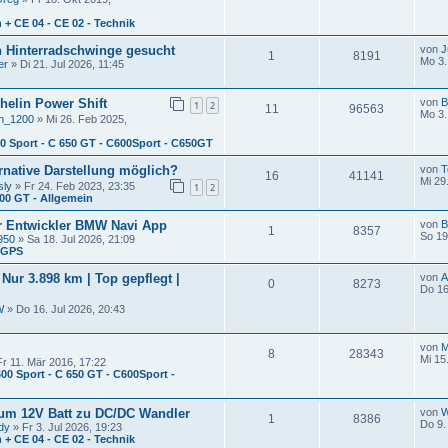
n + CE 04 - CE 02 - Technik
 Hinterradschwinge gesucht
von
J
1
8191
Mo 3.
er
» Di 21. Jul 2026, 11:45
helin Power Shift
von
B
1
2
11
96563
Mo 3.
n_1200
» Mi 26. Feb 2025,
00 Sport - C 650 GT - C600Sport - C650GT
ernative Darstellung möglich?
von
T
16
41141
Mi 29
sly
» Fr 24. Feb 2023, 23:35
1
2
400 GT - Allgemein
ür Entwickler BMW Navi App
von
B
1
8357
So 19
950
» Sa 18. Jul 2026, 21:09
- GPS
ur 3.898 km | Top gepflegt |
von
0
8273
Do 16
W
» Do 16. Jul 2026, 20:43
von
M
8
28343
Mi 15
r 11. Mär 2016, 17:22
600 Sport - C 650 GT - C600Sport -
um 12V Batt zu DC/DC Wandler
von
W
1
8386
Do 9.
dy
» Fr 3. Jul 2026, 19:23
n + CE 04 - CE 02 - Technik