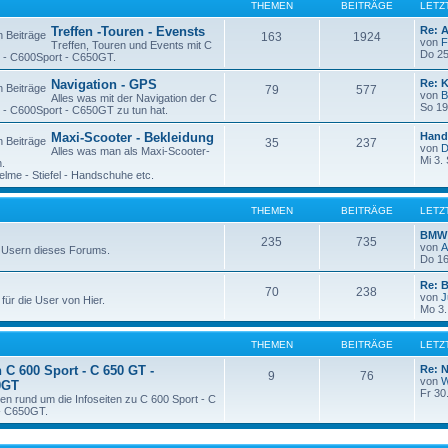
THEMEN
BEITRÄGE
LETZ
Treffen -Touren - Evensts
Re: 
163
1924
von
F
Treffen, Touren und Events mit C
Do 25
T - C600Sport - C650GT.
Navigation - GPS
Re: 
79
577
von
B
Alles was mit der Navigation der C
So 19
 - C600Sport - C650GT zu tun hat.
Maxi-Scooter - Bekleidung
Hand
35
237
von
D
Alles was man als Maxi-Scooter-
Mi 3.
.
lme - Stiefel - Handschuhe etc.
THEMEN
BEITRÄGE
LETZ
BMW 
235
735
von
 Usern dieses Forums.
Do 16
Re: 
70
238
von
J
für die User von Hier.
Mo 3.
THEMEN
BEITRÄGE
LETZ
 C 600 Sport - C 650 GT -
Re: N
9
76
von
W
0GT
Fr 30
n rund um die Infoseiten zu C 600 Sport - C
- C650GT.