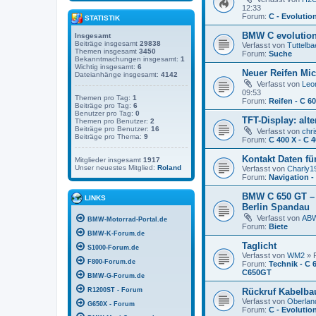
12:33
Forum:
C - Evolutio
STATISTIK
BMW C evolution
Insgesamt
Beiträge insgesamt
29838
Verfasst von
Tuttelba
Themen insgesamt
3450
Forum:
Suche
Bekanntmachungen insgesamt:
1
Wichtig insgesamt:
6
Neuer Reifen Mic
Dateianhänge insgesamt:
4142
Verfasst von
Leo
09:53
Themen pro Tag:
1
Forum:
Reifen - C 6
Beiträge pro Tag:
6
Benutzer pro Tag:
0
TFT-Display: alt
Themen pro Benutzer:
2
Beiträge pro Benutzer:
16
Verfasst von
chri
Beiträge pro Thema:
9
Forum:
C 400 X - C 
Kontakt Daten f
Mitglieder insgesamt
1917
Unser neuestes Mitglied:
Roland
Verfasst von
Charly1
Forum:
Navigation 
BMW C 650 GT – N
LINKS
Berlin Spandau
Verfasst von
AB
BMW-Motorrad-Portal.de
Forum:
Biete
BMW-K-Forum.de
Taglicht
S1000-Forum.de
Verfasst von
WM2
» F
F800-Forum.de
Forum:
Technik - C 
C650GT
BMW-G-Forum.de
R1200ST - Forum
Rückruf Kabelba
Verfasst von
Oberlan
G650X - Forum
Forum:
C - Evolutio