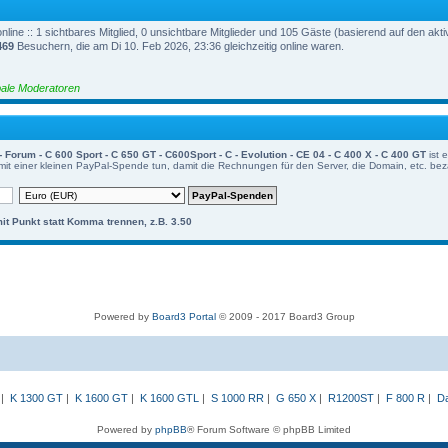
line :: 1 sichtbares Mitglied, 0 unsichtbare Mitglieder und 105 Gäste (basierend auf den akt
469
Besuchern, die am Di 10. Feb 2026, 23:36 gleichzeitig online waren.
ale Moderatoren
um - C 600 Sport - C 650 GT - C600Sport - C - Evolution - CE 04 - C 400 X - C 400 GT
ist 
mit einer kleinen PayPal-Spende tun, damit die Rechnungen für den Server, die Domain, etc. be
mit Punkt statt Komma trennen, z.B. 3.50
Powered by
Board3 Portal
© 2009 - 2017 Board3 Group
|
K 1300 GT
|
K 1600 GT
|
K 1600 GTL
|
S 1000 RR
|
G 650 X
|
R1200ST
|
F 800 R
|
Da
Powered by
phpBB
® Forum Software © phpBB Limited
Deutsche Übersetzung durch
phpBB.de