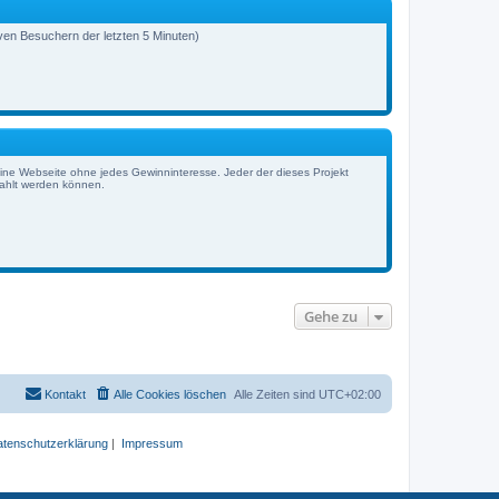
e
a
r
g
B
iven Besuchern der letzten 5 Minuten)
e
i
t
r
a
g
eine Webseite ohne jedes Gewinninteresse. Jeder der dieses Projekt
zahlt werden können.
Gehe zu
Kontakt
Alle Cookies löschen
Alle Zeiten sind
UTC+02:00
tenschutzerklärung
|
Impressum