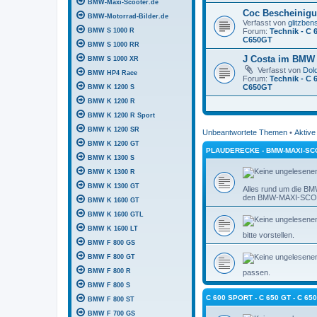
BMW-Maxi-Scooter.de
Coc Bescheinigu
BMW-Motorrad-Bilder.de
Verfasst von
glitzben
BMW S 1000 R
Forum:
Technik - C 
C650GT
BMW S 1000 RR
J Costa im BMW 
BMW S 1000 XR
Verfasst von
Dol
BMW HP4 Race
Forum:
Technik - C 
C650GT
BMW K 1200 S
BMW K 1200 R
BMW K 1200 R Sport
BMW K 1200 SR
Unbeantwortete Themen
•
Aktiv
BMW K 1200 GT
PLAUDERECKE - BMW-MAXI-SC
BMW K 1300 S
BMW K 1300 R
BMW K 1300 GT
Alles rund um die B
den BMW-MAXI-SCOO
BMW K 1600 GT
BMW K 1600 GTL
BMW K 1600 LT
bitte vorstellen.
BMW F 800 GS
BMW F 800 GT
BMW F 800 R
passen.
BMW F 800 S
C 600 SPORT - C 650 GT - C 6
BMW F 800 ST
BMW F 700 GS