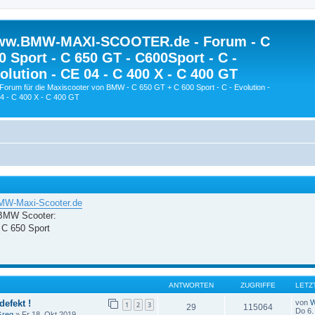
w.BMW-MAXI-SCOOTER.de - Forum - C
0 Sport - C 650 GT - C600Sport - C -
olution - CE 04 - C 400 X - C 400 GT
Forum für die Maxiscooter von BMW - C 650 GT + C 600 Sport - C - Evolution -
4 - C 400 X - C 400 GT
W-Maxi-Scooter.de
 BMW Scooter:
 C 650 Sport
ANTWORTEN
ZUGRIFFE
LETZ
defekt !
von
W
1
2
3
29
115064
Do 6.
reg
» Fr 18. Okt 2019,