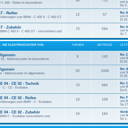
90
713
von
s
 C 400 - Reihe im besonderen.
Do 2.
T - Reifen
Re: 
12
57
von
I
 Erfahrungen zum BMW - C 400 X - C 400 GT.
Di 18
GT - Zubehör
Re: 
75
594
von
h
 BMW C 400 X - C 400 GT - verschönern und
So 7.
.
02 - DIE ELEKTROSCOOTER VON
THEMEN
BEITRÄGE
LETZ
Allgemein
Re: C
9
143
von
W
02 - Elektroscooter im besonderen.
Di 20
Allgemein
Re: 
93
1008
von
S
 - Elektrosooter im allgemeinen.
Di 30
CE 04 - CE 02 - Technik
Re: C
70
684
von
W
 C - CE - Evolution.
Do 6.
E 04 - CE 02 - Reifen
Re: F
10
109
von
t
 Erfahrungen zum BMW - C - Evolution.
Sa 17
CE 04 - CE 02 - Zubehör
Vord
24
184
von
N
 BMW C - Evolution verschönern und
Do 1.
.