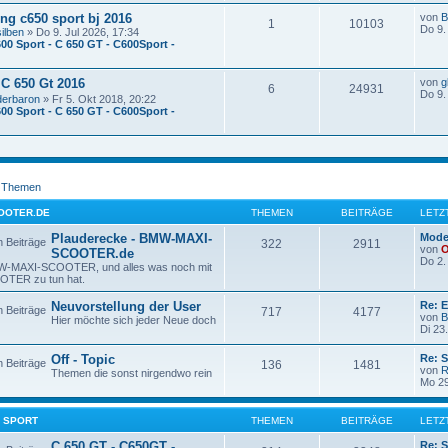
ng c650 sport bj 2016
von
B
1
10103
Do 9.
silben
» Do 9. Jul 2026, 17:34
600 Sport - C 650 GT - C600Sport -
C 650 Gt 2016
von
g
6
24931
Do 9.
derbaron
» Fr 5. Okt 2018, 20:22
600 Sport - C 650 GT - C600Sport -
e Themen
OOTER.DE
THEMEN
BEITRÄGE
LETZ
Plauderecke - BMW-MAXI-
Mode
322
2911
von
SCOOTER.de
Do 2.
MW-MAXI-SCOOTER, und alles was noch mit
TER zu tun hat.
Neuvorstellung der User
Re: 
717
4177
von
B
Hier möchte sich jeder Neue doch
Di 23
Off - Topic
Re: 
136
1481
von
R
Themen die sonst nirgendwo rein
Mo 29
50 SPORT
THEMEN
BEITRÄGE
LETZ
C 650 GT - C650GT -
Re: 