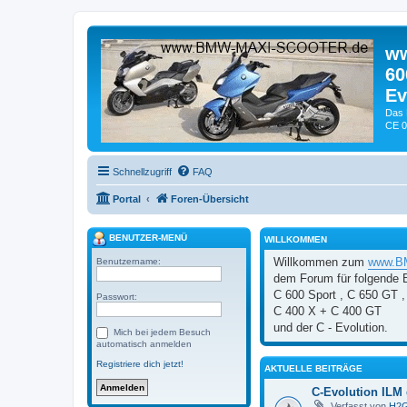
ww
60
Ev
Das 
CE 0
Schnellzugriff
FAQ
Portal
Foren-Übersicht
BENUTZER-MENÜ
WILLKOMMEN
Willkommen zum
www.BM
Benutzername:
dem Forum für folgende
C 600 Sport , C 650 GT ,
Passwort:
C 400 X + C 400 GT
und der C - Evolution.
Mich bei jedem Besuch
automatisch anmelden
Registriere dich jetzt!
AKTUELLE BEITRÄGE
C-Evolution ILM 
Verfasst von
H2G