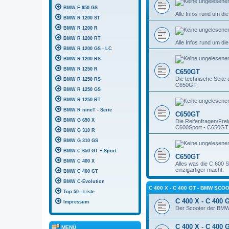
BMW F 850 GS
Alle Infos rund um d
BMW R 1200 ST
BMW R 1200 R
BMW R 1200 RT
Alle Infos rund um di
BMW R 1200 GS - LC
BMW R 1200 RS
BMW R 1250 R
C650GT
Die technische Seite
BMW R 1250 RS
C650GT.
BMW R 1250 GS
BMW R 1250 RT
BMW R nineT - Serie
C650GT
BMW G 650 X
Die Reifenfragen/Frei
C600Sport - C650GT
BMW G 310 R
BMW G 310 GS
BMW C 650 GT + Sport
C650GT
BMW C 400 X
Alles was die C 600 
einzigartiger macht.
BMW C 400 GT
BMW C-Evolution
C 400 X - C 400 GT - BMW SCO
Top 50 - Liste
C 400 X - C 400 
Impressum
Der Scooter der BMW,
C 400 X - C 400 
MENÜ