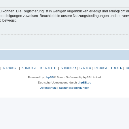
 können. Die Registrierung ist in wenigen Augenblicken erledigt und ermöglicht di
 Berechtigungen zuweisen. Beachte bitte unsere Nutzungsbedingungen und die verwa
d bewegst.
|
K 1300 GT
|
K 1600 GT
|
K 1600 GTL
|
S 1000 RR
|
G 650 X
|
R1200ST
|
F 800 R
|
Da
Powered by
phpBB
® Forum Software © phpBB Limited
Deutsche Übersetzung durch
phpBB.de
Datenschutz
|
Nutzungsbedingungen