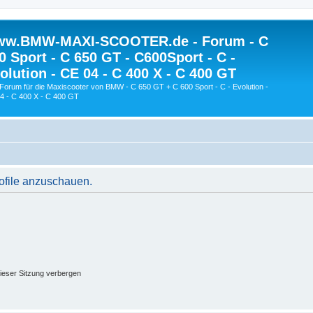
w.BMW-MAXI-SCOOTER.de - Forum - C
0 Sport - C 650 GT - C600Sport - C -
olution - CE 04 - C 400 X - C 400 GT
Forum für die Maxiscooter von BMW - C 650 GT + C 600 Sport - C - Evolution -
4 - C 400 X - C 400 GT
rofile anzuschauen.
ieser Sitzung verbergen